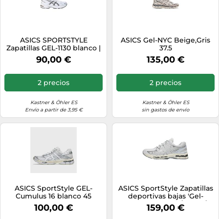
ASICS SPORTSTYLE
ASICS Gel-NYC Beige,Gris
Zapatillas GEL-1130 blanco |
37.5
44 1/2
90,00 €
135,00 €
2 precios
2 precios
Kastner & Öhler ES
Kastner & Öhler ES
Envío a partir de 3,95 €
sin gastos de envío
ASICS SportStyle GEL-
ASICS SportStyle Zapatillas
Cumulus 16 blanco 45
deportivas bajas 'Gel-
Kayano 20' gris / plata /
100,00 €
159,00 €
blanco 48-48,5 gris / plata /