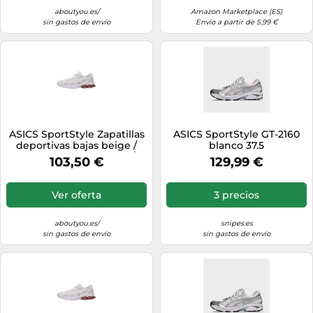
aboutyou.es/
Amazon Marketplace (ES)
sin gastos de envío
Envío a partir de 5,99 €
ASICS SportStyle Zapatillas
ASICS SportStyle GT-2160
deportivas bajas beige /
blanco 37.5
blanco perla 39 beige /
103,50 €
129,99 €
blanco perla
Ver oferta
3 precios
aboutyou.es/
snipes.es
sin gastos de envío
sin gastos de envío