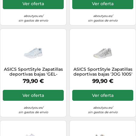
Ver oferta
Ver oferta
aboutyou.es/
aboutyou.es/
sin gastos de envío
sin gastos de envío
ASICS SportStyle Zapatillas
ASICS SportStyle Zapatillas
deportivas bajas 'GEL-
deportivas bajas 'JOG 100S'
NUNOBIKI' azul cielo / azul
gris claro / plata / blanco
79,90 €
99,90 €
pastel 36-36,5 azul cielo /
43,5 gris claro / plata /
azul pastel
blanco
Ver oferta
Ver oferta
aboutyou.es/
aboutyou.es/
sin gastos de envío
sin gastos de envío