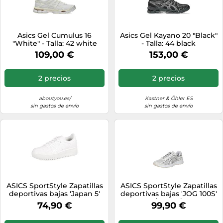
Asics Gel Cumulus 16
Asics Gel Kayano 20 "Black"
"White" - Talla: 42 white
- Talla: 44 black
109,00 €
153,00 €
2 precios
2 precios
aboutyou.es/
Kastner & Öhler ES
sin gastos de envío
sin gastos de envío
ASICS SportStyle Zapatillas
ASICS SportStyle Zapatillas
deportivas bajas 'Japan 5'
deportivas bajas 'JOG 100S'
blanco 36 blanco
gris claro / plata / blanco 37
74,90 €
99,90 €
gris claro / plata / blanco