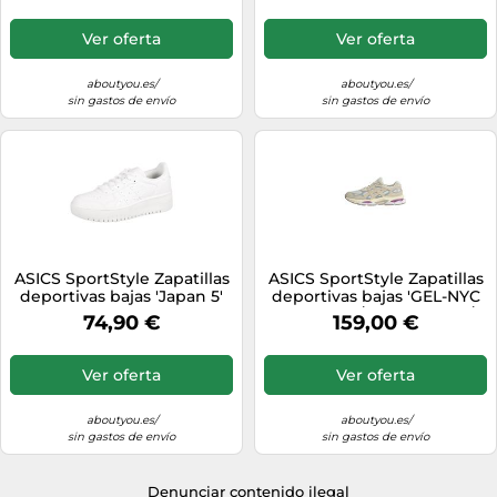
Ver oferta
Ver oferta
aboutyou.es/
aboutyou.es/
sin gastos de envío
sin gastos de envío
ASICS SportStyle Zapatillas
ASICS SportStyle Zapatillas
deportivas bajas 'Japan 5'
deportivas bajas 'GEL-NYC
blanco 41,5 blanco
2.0' beige / azul paloma /
74,90 €
159,00 €
amarillo pastel / blanco 44
beige / azul paloma /
amarillo pastel / blanco
Ver oferta
Ver oferta
aboutyou.es/
aboutyou.es/
sin gastos de envío
sin gastos de envío
Denunciar contenido ilegal