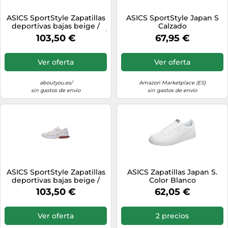
ASICS SportStyle Zapatillas
ASICS SportStyle Japan S
deportivas bajas beige /
Calzado
blanco perla 38-38,5 beige /
103,50 €
67,95 €
blanco perla
Ver oferta
Ver oferta
aboutyou.es/
Amazon Marketplace (ES)
sin gastos de envío
sin gastos de envío
ASICS SportStyle Zapatillas
ASICS Zapatillas Japan S.
deportivas bajas beige /
Color Blanco
blanco perla 36-36,5 beige /
103,50 €
62,05 €
blanco perla
Ver oferta
2 precios