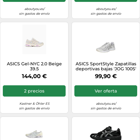
aboutyou.es/
aboutyou.es/
sin gastos de envío
sin gastos de envío
ASICS Gel-NYC 2.0 Beige
ASICS SportStyle Zapatillas
39.5
deportivas bajas 'JOG 100S'
gris claro / plata / blanco
144,00 €
99,90 €
38-38,5 gris claro / plata /
blanco
2 precios
Ver oferta
Kastner & Öhler ES
aboutyou.es/
sin gastos de envío
sin gastos de envío