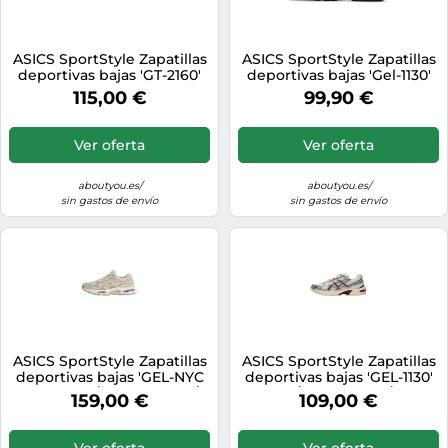
ASICS SportStyle Zapatillas
ASICS SportStyle Zapatillas
deportivas bajas 'GT-2160'
deportivas bajas 'Gel-1130'
beige / plata / blanco perla
negro / plata / blanco 40,5
115,00 €
99,90 €
41,5 beige / plata / blanco
negro / plata / blanco
perla
Ver oferta
Ver oferta
aboutyou.es/
aboutyou.es/
sin gastos de envío
sin gastos de envío
ASICS SportStyle Zapatillas
ASICS SportStyle Zapatillas
deportivas bajas 'GEL-NYC
deportivas bajas 'GEL-1130'
2.0' beige / azul paloma /
crema / rojo cereza / plata
159,00 €
109,00 €
amarillo pastel / blanco 43,5
46 crema / rojo cereza /
beige / azul paloma /
plata
amarillo pastel / blanco
Ver oferta
Ver oferta