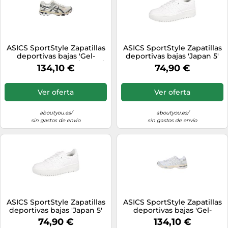
ASICS SportStyle Zapatillas
ASICS SportStyle Zapatillas
deportivas bajas 'Gel-
deportivas bajas 'Japan 5'
Cumulus 16' marfil / navy /
blanco 39 blanco
134,10 €
74,90 €
plata / blanco 40,5-41 marfil
/ navy / plata / blanco
Ver oferta
Ver oferta
aboutyou.es/
aboutyou.es/
sin gastos de envío
sin gastos de envío
ASICS SportStyle Zapatillas
ASICS SportStyle Zapatillas
deportivas bajas 'Japan 5'
deportivas bajas 'Gel-
blanco 40 blanco
Cumulus 16' plata / blanco
74,90 €
134,10 €
44,5 plata / blanco