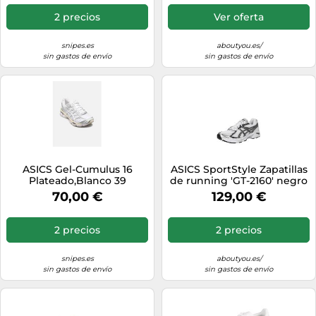
blanco
2 precios
Ver oferta
snipes.es
aboutyou.es/
sin gastos de envío
sin gastos de envío
ASICS Gel-Cumulus 16
ASICS SportStyle Zapatillas
Plateado,Blanco 39
de running 'GT-2160' negro
/ plata / blanco 37 negro /
70,00 €
129,00 €
plata / blanco
2 precios
2 precios
snipes.es
aboutyou.es/
sin gastos de envío
sin gastos de envío