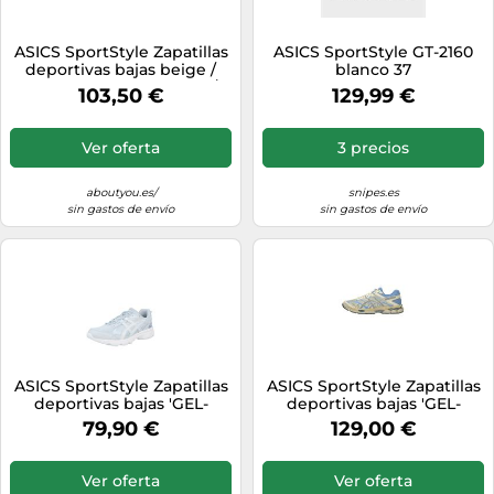
ASICS SportStyle Zapatillas
ASICS SportStyle GT-2160
deportivas bajas beige /
blanco 37
blanco perla 37,5 beige /
103,50 €
129,99 €
blanco perla
Ver oferta
3 precios
aboutyou.es/
snipes.es
sin gastos de envío
sin gastos de envío
ASICS SportStyle Zapatillas
ASICS SportStyle Zapatillas
deportivas bajas 'GEL-
deportivas bajas 'GEL-
NUNOBIKI' azul cielo / azul
CUMULUS 16' azul cielo /
79,90 €
129,00 €
pastel 39 azul cielo / azul
amarillo pastel / gris
pastel
plateado 40 azul cielo /
amarillo pastel / gris
Ver oferta
Ver oferta
plateado