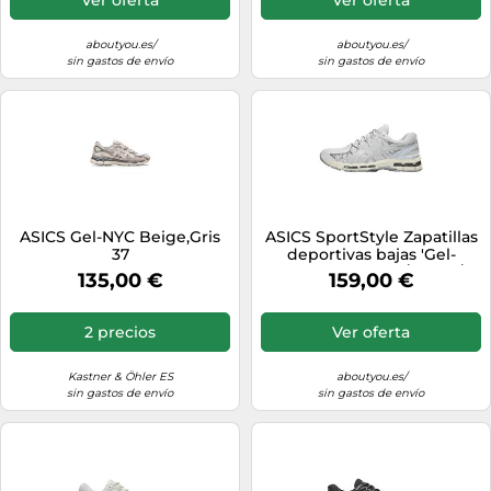
aboutyou.es/
aboutyou.es/
sin gastos de envío
sin gastos de envío
ASICS Gel-NYC Beige,Gris
ASICS SportStyle Zapatillas
37
deportivas bajas 'Gel-
Kayano 20' gris / plata /
135,00 €
159,00 €
blanco 40,5-41 gris / plata /
blanco
2 precios
Ver oferta
Kastner & Öhler ES
aboutyou.es/
sin gastos de envío
sin gastos de envío