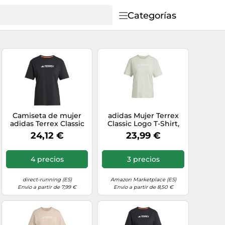
Categorías
Camiseta de mujer
adidas Mujer Terrex
adidas Terrex Classic
Classic Logo T-Shirt,
Logo S Female
Linen Green, XS
24,12 €
23,99 €
4 precios
3 precios
direct-running (ES)
Amazon Marketplace (ES)
Envío a partir de 7,99 €
Envío a partir de 8,50 €