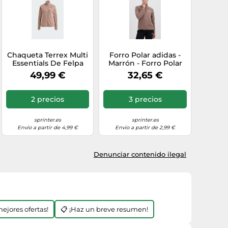
Chaqueta Terrex Multi
Forro Polar adidas -
Essentials De Felpa
Marrón - Forro Polar
Con Cierre De
Mujer MKP talla S
49,99 €
32,65 €
Cremallera adidas
MKP
2 precios
3 precios
sprinter.es
sprinter.es
Envío a partir de 4,99 €
Envío a partir de 2,99 €
Denunciar contenido ilegal
mejores ofertas!
📋 ¡Haz un breve resumen!