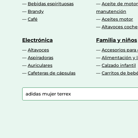
Bebidas espirituosas
Aceite de motor
17
Brandy
manutención
50 2/3
Café
Aceites motor
Altavoces coche
25
Electrónica
Familia y niños
49 1/3
Altavoces
Accesorios para
Aspiradoras
Alimentación y l
50
Auriculares
Calzado infantil
26
Cafeteras de cápsulas
Carritos de beb
42,5
16
19
43 1/2