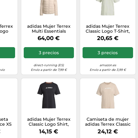
Terrex
adidas Mujer Terrex
adidas Mujer Terrex
Logo
Multi Essentials
Classic Logo T-Shirt,
k, M
CLIMAWARM Insulated
Linen Green, L
€
64,00 €
20,65 €
Hooded Jacket,
Wonder Taupe, XS
3 precios
3 precios
direct-running (ES)
amazon.es
vío
Envío a partir de 7,99 €
Envío a partir de 3,99 €
seta
adidas Mujer Terrex
Camiseta de mujer
ace XS
Classic Logo Shirt,
adidas Terrex Classic
Black, M
Logo XS Female
€
14,15 €
24,12 €