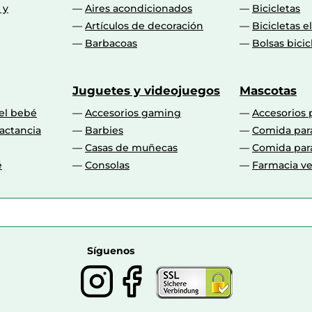
 y
Aires acondicionados
Bicicletas
Artículos de decoración
Bicicletas e
Barbacoas
Bolsas bicic
Juguetes y videojuegos
Mascotas
 el bebé
Accesorios gaming
Accesorios 
actancia
Barbies
Comida par
Casas de muñecas
Comida par
é
Consolas
Farmacia ve
Síguenos