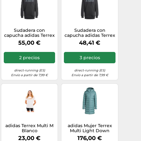
Sudadera con
Sudadera con
capucha adidas Terrex
capucha adidas Terrex
Multi Large Logo XS
Multi Large Logo 2XL
55,00 €
48,41 €
Female
Female
2 precios
3 precios
direct-running (ES)
direct-running (ES)
Envío a partir de 7,99 €
Envío a partir de 7,99 €
adidas Terrex Multi M
adidas Mujer Terrex
Blanco
Multi Light Down
Hooded Parka 2.0,
23,00 €
176,00 €
Preloved Teal, S