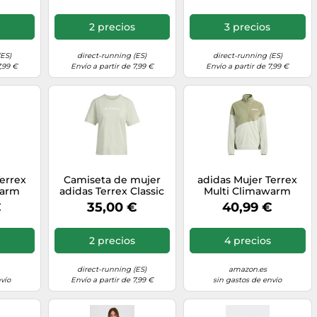
2 precios
3 precios
(ES)
direct-running (ES)
direct-running (ES)
7,99 €
Envío a partir de 7,99 €
Envío a partir de 7,99 €
Terrex
Camiseta de mujer
adidas Mujer Terrex
warm
adidas Terrex Classic
Multi Climawarm
rak
Logo S Female
Fleece Anorak
€
35,00 €
40,99 €
Tent
Sweatshirt, Tent
en, XS
Green/halo Green, S
2 precios
4 precios
direct-running (ES)
amazon.es
vío
Envío a partir de 7,99 €
sin gastos de envío