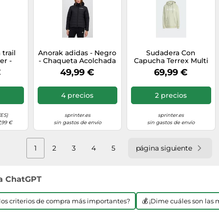
trail
Anorak adidas - Negro
Sudadera Con
er -
- Chaqueta Acolchada
Capucha Terrex Multi
ee W
Mujer MKP talla XS
Large Logo adidas
€
49,99 €
69,99 €
para
MKP
 M -
ura M
4 precios
2 precios
(ES)
sprinter.es
sprinter.es
7,99 €
sin gastos de envío
sin gastos de envío
1
2
3
4
5
página siguiente
 a ChatGPT
n los criterios de compra más importantes?
💰 ¡Dime cuáles son las 