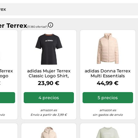
r Terrex
(11.180 ofertas*)
Terrex
adidas Mujer Terrex
adidas Donna Terrex
Logo
Classic Logo Shirt,
Multi Essentials
k, L
Black, L
Insulated Jacket,
€
23,90 €
44,99 €
Wonder Taupe, M
4 precios
5 precios
amazon.es
amazon.es
vío
Envío a partir de 3,99 €
sin gastos de envío