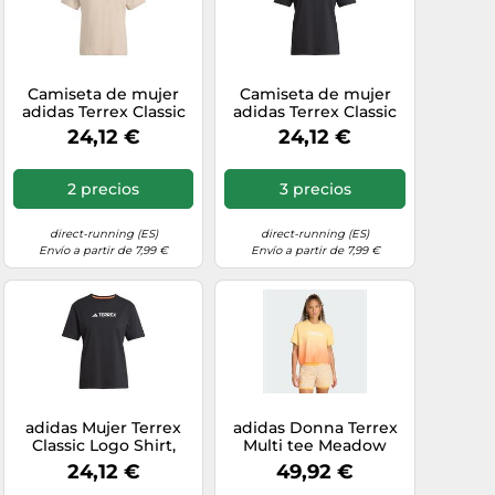
Camiseta de mujer
Camiseta de mujer
adidas Terrex Classic
adidas Terrex Classic
Logo S Female
Logo XL Female
24,12 €
24,12 €
2 precios
3 precios
direct-running (ES)
direct-running (ES)
Envío a partir de 7,99 €
Envío a partir de 7,99 €
adidas Mujer Terrex
adidas Donna Terrex
Classic Logo Shirt,
Multi tee Meadow
Black, XS
Pack, Semi Ice
24,12 €
49,92 €
Tangerine, M