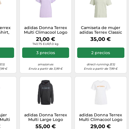
Terrex
adidas Donna Terrex
Camiseta de mujer
hirt,
Multi Climacool Logo
adidas Terrex Classic
, XL
Tech T-Shirt, Powder
Logo M Female
21,00 €
35,00 €
Plum, XS
740.75 EUR/1.0 kg
3 precios
2 precios
(ES)
amazon.es
direct-running (ES)
7,99 €
Envío a partir de 3,99 €
Envío a partir de 7,99 €
jer
adidas Donna Terrex
adidas Donna Terrex
Multi
Multi Large Logo
Multi Climacool Logo
 Tech L
Hoodie, Black, XL
Tech T-Shirt, White, XL
€
55,00 €
29,00 €