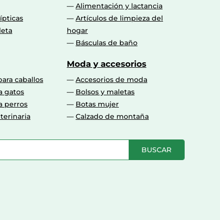
Alimentación y lactancia
lípticas
Artículos de limpieza del
leta
hogar
Básculas de baño
Moda y accesorios
para caballos
Accesorios de moda
a gatos
Bolsos y maletas
a perros
Botas mujer
terinaria
Calzado de montaña
BUSCAR