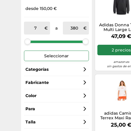
desde 150,00 €
Adidas Donna 
a
Multi Large 
Hoodie, Blac
47,09 
2 precios
Seleccionar
amazon.es
sin gastos de en
Categorías
Calzado de montaña
Fabricante
Adidas
Zapatillas running
Color
Nike
Chaquetas de montaña
natural
Para
adidas Cami
Terrex Maxi R
Ropa running
negro
mujer
Talla
Blanco
25,00 