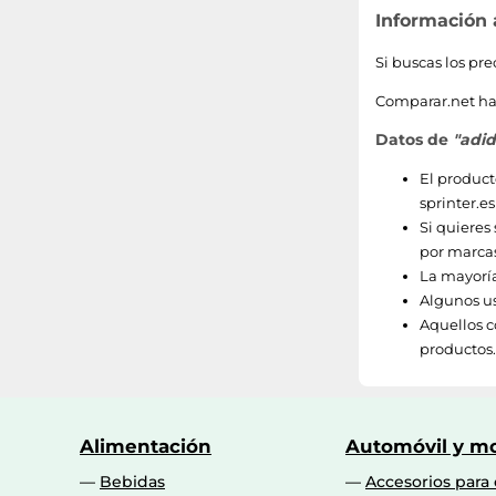
Información
39 1/2
Si buscas los pr
48
Comparar.net ha 
46 2/3
Datos de
"adid
47
El product
sprinter.es
47 1/3
Si quieres
por marcas
44 1/2
La mayorí
Algunos us
41,5
Aquellos c
productos.
48 1/2
18
Alimentación
Automóvil y mo
45
Bebidas
Accesorios para