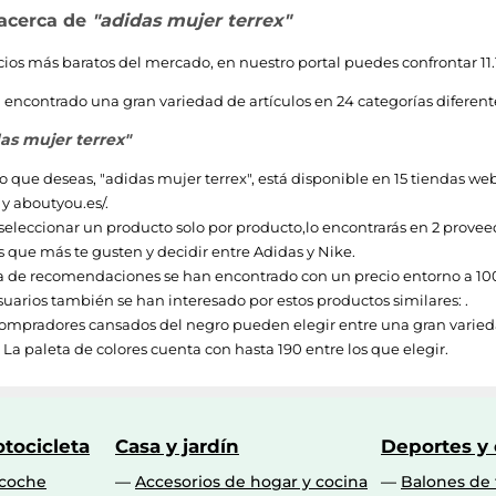
 acerca de
"adidas mujer terrex"
ecios más baratos del mercado, en nuestro portal puedes confrontar 11.
encontrado una gran variedad de artículos en 24 categorías diferentes
as mujer terrex"
o que deseas, "
adidas mujer terrex
", está disponible en 15 tiendas w
y
aboutyou.es/
.
 seleccionar un producto solo por producto,lo encontrarás en 2 proveedor
 que más te gusten y decidir entre
Adidas
y
Nike
.
a de recomendaciones se han encontrado con un precio entorno a
10
uarios también se han interesado por estos productos similares: .
ompradores cansados del negro pueden elegir entre una gran varieda
 La paleta de colores cuenta con hasta 190 entre los que elegir.
tocicleta
Casa y jardín
Deportes y
 coche
Accesorios de hogar y cocina
Balones de 