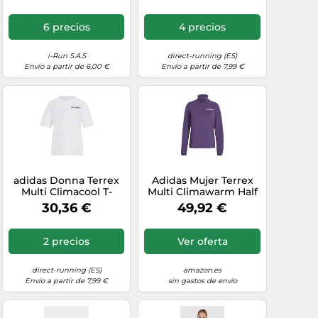
6 precios
4 precios
i-Run S.A.S
direct-running (ES)
Envío a partir de 6,00 €
Envío a partir de 7,99 €
adidas Donna Terrex
Adidas Mujer Terrex
Multi Climacool T-
Multi Climawarm Half
Shirt, White, XXS
Zip Tech Fleece
30,36 €
49,92 €
Jacket, Aurora Plum, L
2 precios
Ver oferta
direct-running (ES)
amazon.es
Envío a partir de 7,99 €
sin gastos de envío