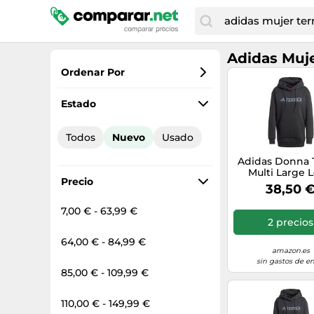
Adidas Muje
Ordenar Por
Favoritos
Estado
Precio más bajo
Todos
Nuevo
Usado
Precio total
Adidas Donna 
Precio más alto
Multi Large 
Precio
Hoodie, Blac
38,50 
7,00 € - 63,99 €
2 precios
64,00 € - 84,99 €
amazon.es
sin gastos de en
85,00 € - 109,99 €
110,00 € - 149,99 €