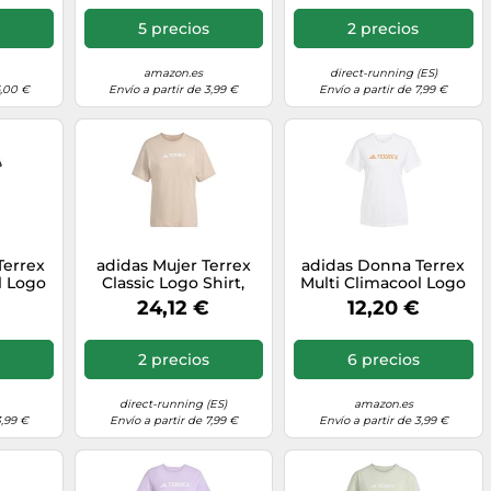
5 precios
2 precios
amazon.es
direct-running (ES)
6,00 €
Envío a partir de 3,99 €
Envío a partir de 7,99 €
Terrex
adidas Mujer Terrex
adidas Donna Terrex
l Logo
Classic Logo Shirt,
Multi Climacool Logo
ack, XS
Wonder Taupe, M
Tech T-Shirt, White, XS
24,12 €
12,20 €
2 precios
6 precios
direct-running (ES)
amazon.es
3,99 €
Envío a partir de 7,99 €
Envío a partir de 3,99 €