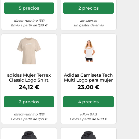
5 precios
2 precios
direct-running (ES)
amazon.es
Envío a partir de 7,99 €
sin gastos de envío
adidas Mujer Terrex
Adidas Camiseta Tech
Classic Logo Shirt,
Multi Logo para mujer
Wonder Taupe, L
Blanca Talla S
24,12 €
23,00 €
2 precios
4 precios
direct-running (ES)
i-Run S.A.S
Envío a partir de 7,99 €
Envío a partir de 6,00 €