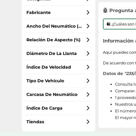
🤖 Pregunta
Neumáticos para todas las estaciones
Fabricante
🛍️ ¿Cuáles so
Continental
Ancho Del Neumático (mm)
235
Relación De Aspecto (%)
Información
55
Aquí puedes comp
Diámetro De La Llanta
De acuerdo con 
17
Índice De Velocidad
Datos de
"235/
Y (hasta 300 km/h)
Tipo De Vehículo
Consulta l
Comparar.n
coche
Carcasa De Neumático
1 proveedo
Nuestros us
XL - flancos reforzados
Índice De Carga
El número 
El mayor n
71 (hasta 345 kg)
Tiendas
amazon.es