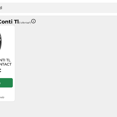
onti Tl
(1 ofertas*)
NTI TL
NTACT
03V
€
a
vío