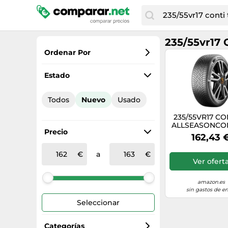
235/55vr17 C
Ordenar Por
Favoritos
Estado
Precio más bajo
Todos
Nuevo
Usado
Precio total
235/55VR17 CO
Precio más alto
ALLSEASONCO
Precio
2 XL jun 241
162,43 
a
Ver ofert
amazon.es
sin gastos de en
Seleccionar
Categorías