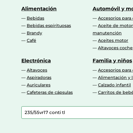
Alimentación
Automóvil y mo
Bebidas
Accesorios para
Bebidas espirituosas
Aceite de motor
Brandy
manutención
Café
Aceites motor
Altavoces coche
Electrónica
Familia y niños
Altavoces
Accesorios para
Aspiradoras
Alimentación y l
Auriculares
Calzado infantil
Cafeteras de cápsulas
Carritos de beb