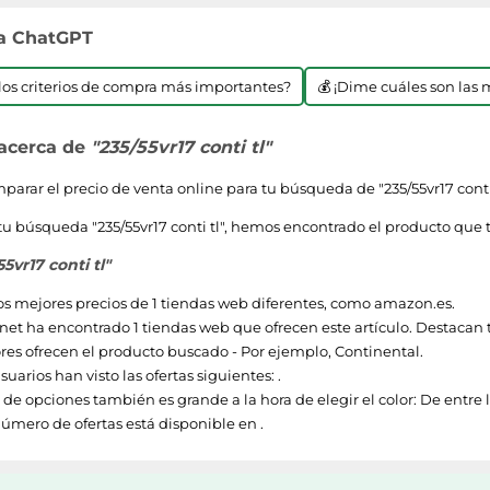
 a ChatGPT
n los criterios de compra más importantes?
💰 ¡Dime cuáles son las 
 acerca de
"235/55vr17 conti tl"
arar el precio de venta online para tu búsqueda de "
235/55vr17 conti
tu búsqueda "
235/55vr17 conti tl
", hemos encontrado el producto que t
55vr17 conti tl"
os mejores precios de 1 tiendas web diferentes, como
amazon.es
.
et ha encontrado 1 tiendas web que ofrecen este artículo. Destaca
res ofrecen el producto buscado - Por ejemplo,
Continental
.
uarios han visto las ofertas siguientes: .
de opciones también es grande a la hora de elegir el color: De entre l
úmero de ofertas está disponible en .