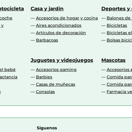
tocicleta
Casa y jardín
Deportes y
 coche
Accesorios de hogar y cocina
Balones de 
 y
Aires acondicionados
Bicicletas
Artículos de decoración
Bicicletas e
Barbacoas
Bolsas bicic
Juguetes y videojuegos
Mascotas
 el bebé
Accesorios gaming
Accesorios 
actancia
Barbies
Comida par
Casas de muñecas
Comida par
é
Consolas
Farmacia ve
Síguenos