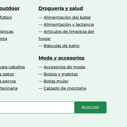
 outdoor
Droguería y salud
fútbol
Alimentación del bebé
Alimentación y lactancia
lípticas
Artículos de limpieza del
leta
hogar
Básculas de baño
Moda y accesorios
para caballos
Accesorios de moda
a gatos
Bolsos y maletas
a perros
Botas mujer
terinaria
Calzado de montaña
BUSCAR