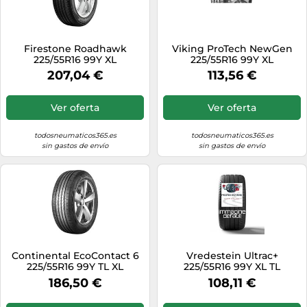
Firestone Roadhawk
Viking ProTech NewGen
225/55R16 99Y XL
225/55R16 99Y XL
207,04 €
113,56 €
Ver oferta
Ver oferta
todosneumaticos365.es
todosneumaticos365.es
sin gastos de envío
sin gastos de envío
Continental EcoContact 6
Vredestein Ultrac+
225/55R16 99Y TL XL
225/55R16 99Y XL TL
186,50 €
108,11 €