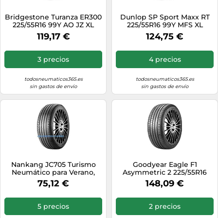
Bridgestone Turanza ER300
Dunlop SP Sport Maxx RT
225/55R16 99Y AO JZ XL
225/55R16 99Y MFS XL
119,17 €
124,75 €
3 precios
4 precios
todosneumaticos365.es
todosneumaticos365.es
sin gastos de envío
sin gastos de envío
Nankang JC705 Turismo
Goodyear Eagle F1
Neumático para Verano,
Asymmetric 2 225/55R16
225/55 ZR16 99Y, 16mm x
99Y FP XL
75,12 €
148,09 €
225mm x 55mm
5 precios
2 precios