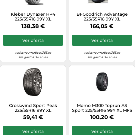
Kleber Dynaxer HP4
BFGoodrich Advantage
225/55R16 99Y XL
225/55R16 99Y XL
138,38 €
166,05 €
Ver oferta
Ver oferta
todosneumaticos365.es
todosneumaticos365.es
sin gastos de envío
sin gastos de envío
Crosswind Sport Peak
Momo M300 Toprun AS
225/55R16 99Y XL
Sport 225/55R16 99Y XL MFS
BSW
59,41 €
100,20 €
Ver oferta
Ver oferta