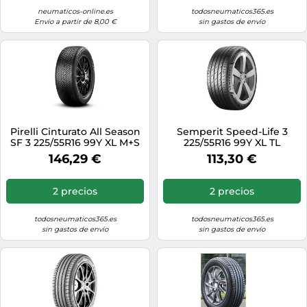
neumaticos-online.es
todosneumaticos365.es
Envío a partir de 8,00 €
sin gastos de envío
Pirelli Cinturato All Season
Semperit Speed-Life 3
SF 3 225/55R16 99Y XL M+S
225/55R16 99Y XL TL
3PMSF TL
146,29 €
113,30 €
2 precios
2 precios
todosneumaticos365.es
todosneumaticos365.es
sin gastos de envío
sin gastos de envío