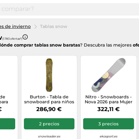
s de invierno
Tablas snow
w
(1.783 ofertas*)
dónde comprar tablas snow baratas
? Descubra las mejores
of
 de
Burton - Tabla de
Nitro - Snowboards -
para
snowboard para niños
Nova 2026 para Mujer
 Raw,
- Family Tree
de Madera - Talla 144
€
286,90 €
322,11 €
reno,
Hometown Hero
cm - Gris Gris 144 cm
chos,
Graphic - Talla 130 -
andes
Verde
2 precios
3 precios
snowleader.es
ekosport.es