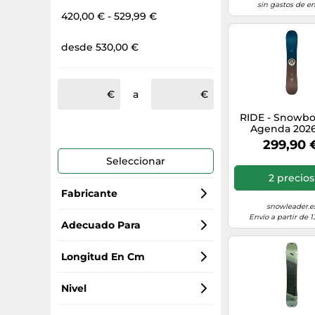
sin gastos de en
420,00 € - 529,99 €
desde 530,00 €
a
RIDE - Snowbo
Agenda 202
Madera - Talla 1
299,90 
Azul Azul 15
Seleccionar
2 precios
Fabricante
snowleader.e
Envío a partir de 1
Nitro
Adecuado Para
Burton
hombre
Longitud En Cm
K2
mujer
159
Nivel
Amplid