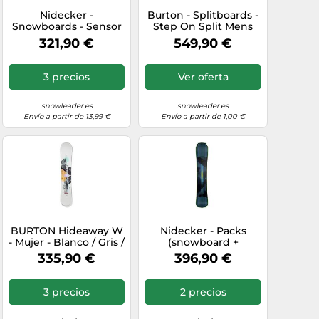
Nidecker -
Burton - Splitboards -
Snowboards - Sensor
Step On Split Mens
2026 de Lana - Talla
Black - Talla M - Negro
321,90 €
549,90 €
153 cm - Rojo Rojo 153
Negro M
cm
3 precios
Ver oferta
snowleader.es
snowleader.es
Envío a partir de 13,99 €
Envío a partir de 1,00 €
BURTON Hideaway W
Nidecker - Packs
- Mujer - Blanco / Gris /
(snowboard +
Negro - talla 144-
fijaciones) - Pack
335,90 €
396,90 €
modelo 2026
Blade 2026 - Azul Azul
158 cm
3 precios
2 precios