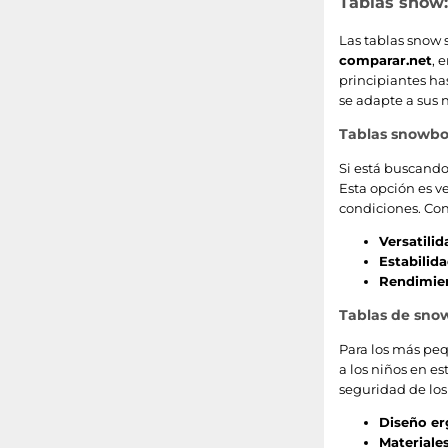
Tablas snow:
134
Las tablas snow 
120
comparar.net
, 
principiantes ha
se adapte a sus 
173
Tablas snowboa
141
Si está buscand
Esta opción es ve
115
condiciones. Con
168
Versatilid
Estabilid
169
Rendimie
Tablas de sno
172
Para los más pe
105
a los niños en e
seguridad de los
Diseño e
Materiales