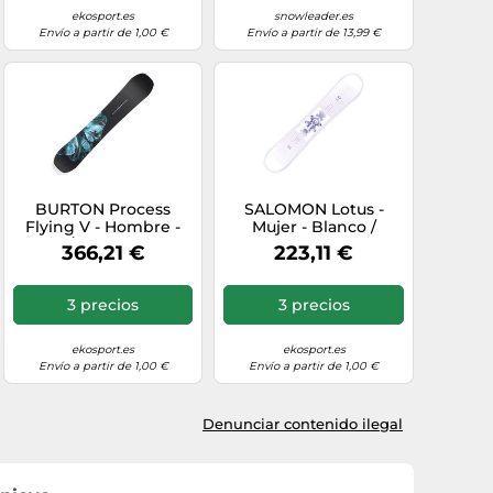
ekosport.es
snowleader.es
Envío a partir de 1,00 €
Envío a partir de 13,99 €
BURTON Process
SALOMON Lotus -
Flying V - Hombre -
Mujer - Blanco /
Negro / Azul - talla 155-
Violeta - talla 142-
366,21 €
223,11 €
modelo 2026
modelo 2026
3 precios
3 precios
ekosport.es
ekosport.es
Envío a partir de 1,00 €
Envío a partir de 1,00 €
Denunciar contenido ilegal