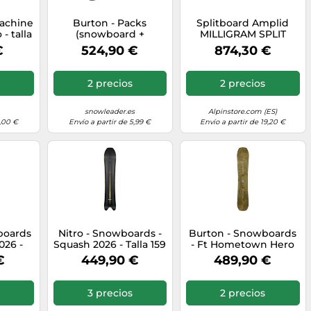
achine
Burton - Packs
Splitboard Amplid
- talla
(snowboard +
MILLIGRAM SPLIT
2026
fijaciones) - Pack
(2025)
€
524,90 €
874,30 €
Process 2026 - Negro
Negro 159 cm
2 precios
2 precios
snowleader.es
Alpinstore.com (ES)
1,00 €
Envío a partir de 5,99 €
Envío a partir de 19,20 €
boards
Nitro - Snowboards -
Burton - Snowboards
026 -
Squash 2026 - Talla 159
- Ft Hometown Hero
is Gris
cm - Negro Negro 159
Family Tree 2026 -
€
449,90 €
489,90 €
cm
Talla 156W cm - Caqui
Caqui 156W cm
3 precios
2 precios