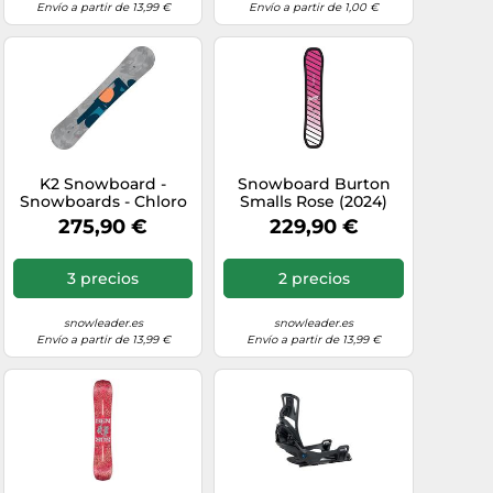
Envío a partir de 13,99 €
Envío a partir de 1,00 €
K2 Snowboard -
Snowboard Burton
Snowboards - Chloro
Smalls Rose (2024)
2026 para Mujer - Talla
niños
275,90 €
229,90 €
146 cm - Gris Gris 146
cm
3 precios
2 precios
snowleader.es
snowleader.es
Envío a partir de 13,99 €
Envío a partir de 13,99 €