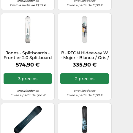
snowleader.es
snowleader.es
Envío a partir de 13,99 €
Envío a partir de 13,99 €
Jones - Splitboards -
BURTON Hideaway W
Frontier 2.0 Splitboard
- Mujer - Blanco / Gris /
2026 - Talla 156 cm -
Negro - talla 148-
574,90 €
335,90 €
Blanco Blanco 156 cm
modelo 2026
3 precios
2 precios
snowleader.es
snowleader.es
Envío a partir de 1,00 €
Envío a partir de 13,99 €