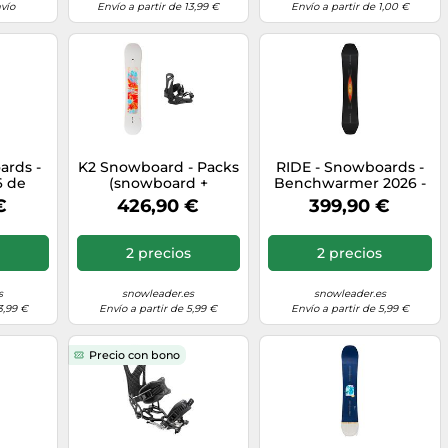
vío
Envío a partir de 13,99 €
Envío a partir de 1,00 €
ards -
K2 Snowboard - Packs
RIDE - Snowboards -
6 de
(snowboard +
Benchwarmer 2026 -
55 cm -
fijaciones) - Pack
Talla 151 cm - Negro
€
426,90 €
399,90 €
5 cm
Dreamsicle 2026 para
Negro 151 cm
Mujer - Rojo Rojo 142
cm.146 cm
2 precios
2 precios
s
snowleader.es
snowleader.es
3,99 €
Envío a partir de 5,99 €
Envío a partir de 5,99 €
Precio con bono