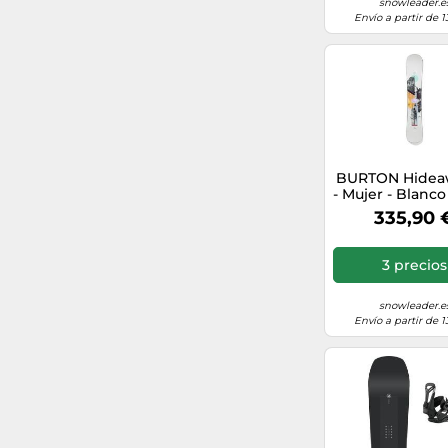
snowleader.e
Envío a partir de 1
Plum
153
138
175
160
BURTON Hidea
- Mujer - Blanco 
Negro - talla 
151
335,90 
modelo 20
163
3 precios
140
snowleader.e
Envío a partir de 1
150
130
143