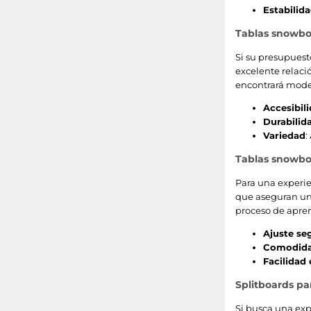
Estabilid
Tablas snowbo
Si su presupuest
excelente relaci
encontrará model
Accesibil
Durabilid
Variedad
:
Tablas snowboa
Para una experi
que aseguran un 
proceso de aprend
Ajuste se
Comodid
Facilidad
Splitboards pa
Si busca una exp