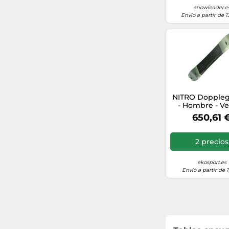
snowleader.e
86
Envío a partir de 1
164
166
135
NITRO Dopple
139
- Hombre - Ve
talla 156- mode
650,61 
126
2 precios
100
ekosport.es
167
Envío a partir de 
106
125