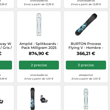
s
snowleader.es
snowleader.es
3,99 €
Envío a partir de 13,99 €
Envío a partir de 13,99 €
way W
Amplid - Splitboards -
BURTON Process
/ Gris /
Pack Milligram 2025
Flying V - Hombre -
152-
de Madera - Gris Gris
Negro / Azul - talla 157-
€
874,90 €
366,21 €
26
151 cm.155 cm.159
modelo 2026
cm.162 cm.165 cm
2 precios
3 precios
s
snowleader.es
ekosport.es
3,99 €
Envío a partir de 1,00 €
Envío a partir de 1,00 €