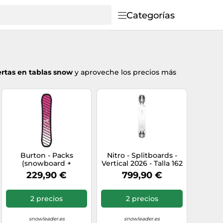
Categorías
ertas en tablas snow
y aproveche los precios más
Burton - Packs
Nitro - Splitboards -
(snowboard +
Vertical 2026 - Talla 162
fijaciones) - Pack
cm - Blanco Blanco
229,90 €
799,90 €
Smalls Pink 2025 -
162 cm
Rosa Rosa 125 cm.130
cm.134 cm.138 cm.142
2 precios
2 precios
cm
snowleader.es
snowleader.es