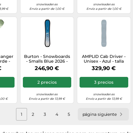
s
snowleader.es
snowleader.es
3,99 €
Envío a partir de 1,00 €
Envío a partir de 1,00 €
ganger
Burton - Snowboards
AMPLID Cab Driver -
rde -
- Smalls Blue 2026 -
Unisex - Azul - talla
lo 2026
Talla Infantil 142 cm -
155- modelo 2026
€
246,90 €
329,90 €
Azul Azul 142 cm
2 precios
3 precios
snowleader.es
snowleader.es
1,00 €
Envío a partir de 13,99 €
Envío a partir de 13,99 €
1
2
3
4
5
página siguiente