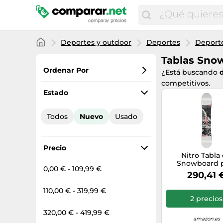
Deportes y outdoor
Deportes
Deporte
Tablas Sno
Ordenar Por
¿Está buscando
competitivos.
Favoritos
Estado
Precio más bajo
Todos
Nuevo
Usado
Precio total
Precio más alto
Precio
Nitro Tabla
Snowboard 
0,00 € - 109,99 €
Hombre Prime
290,41 
para Todo Ter
Mediados y An
110,00 € - 319,99 €
para pies Gr
2 precios
320,00 € - 419,99 €
amazon.es