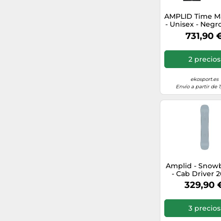
144
AMPLID Time M
- Unisex - Negro 
155- modelo 
731,90 
110
137
2 precios
116
ekosport.es
Envío a partir de 
161
165
96
Amplid - Snow
171
- Cab Driver 2
Talla 158 cm - Gr
329,90 
132
158 cm
3 precios
145