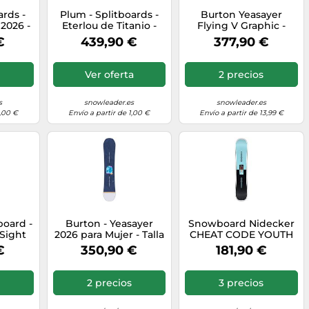
ards -
Plum - Splitboards -
Burton Yeasayer
2026 -
Eterlou de Titanio -
Flying V Graphic -
 Caqui
Talla M - Negro Negro
Tabla de snowboard
€
439,90 €
377,90 €
cm
M
para mujer, talla 140,
color azul
Ver oferta
2 precios
s
snowleader.es
snowleader.es
1,00 €
Envío a partir de 1,00 €
Envío a partir de 13,99 €
oard -
Burton - Yeasayer
Snowboard Nidecker
Sight
2026 para Mujer - Talla
CHEAT CODE YOUTH
7 cm -
140 cm - Azul Azul 140
(Azul/Negro) Junior -
€
350,90 €
181,90 €
7 cm
cm
2026
2 precios
3 precios