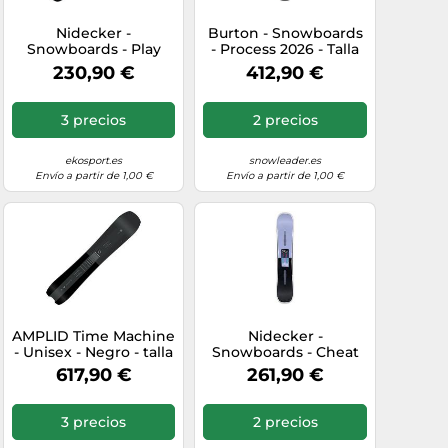
Nidecker -
Burton - Snowboards
Snowboards - Play
- Process 2026 - Talla
2025 - Talla 156 cm -
159 cm - Negro Negro
230,90 €
412,90 €
Azul marino Azul
159 cm
marino 156 cm
3 precios
2 precios
ekosport.es
snowleader.es
Envío a partir de 1,00 €
Envío a partir de 1,00 €
AMPLID Time Machine
Nidecker -
- Unisex - Negro - talla
Snowboards - Cheat
160- modelo 2026
Code Women 2026
617,90 €
261,90 €
para Mujer - Talla 146
cm - Púrpura Púrpura
146 cm
3 precios
2 precios