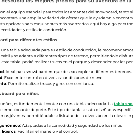
 descubra los mejores precios para su aventura en la
son el equipo esencial para todos los amantes del snowboard, tanto si
encontrará una amplia variedad de ofertas que le ayudarán a encontra
sta opciones para esquiadores más avanzados, aquí hay algo para todos
necesidades y estilo de conducción.
rd para diferentes estilos
o una tabla adecuada para su estilo de conducción, le recomendamos
rsátil y se adapta a diferentes tipos de terreno, permitiéndole disfru
 esta tabla, podrá realizar trucos en el parque y descender por las pe
ad
: Ideal para snowboarders que desean explorar diferentes terrenos.
ad
: Excelente control en diversas condiciones de nieve.
nto
: Permite realizar trucos y giros con confianza.
wboard para niños
queños, es fundamental contar con una tabla adecuada. La
tabla sn
ste emocionante deporte. Este tipo de tablas están diseñadas específic
 más jóvenes, permitiéndoles disfrutar de la diversión en la nieve si
rgonómico
: Adaptadas a la comodidad y seguridad de los niños.
 ligeros
: Facilitan el manejo y el control.