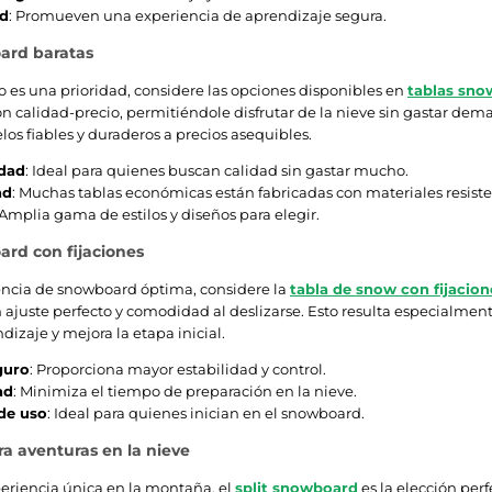
ad
: Promueven una experiencia de aprendizaje segura.
ard baratas
o es una prioridad, considere las opciones disponibles en
tablas sno
ón calidad-precio, permitiéndole disfrutar de la nieve sin gastar d
os fiables y duraderos a precios asequibles.
idad
: Ideal para quienes buscan calidad sin gastar mucho.
ad
: Muchas tablas económicas están fabricadas con materiales resiste
 Amplia gama de estilos y diseños para elegir.
rd con fijaciones
encia de snowboard óptima, considere la
tabla de snow con fijacion
ajuste perfecto y comodidad al deslizarse. Esto resulta especialmente 
izaje y mejora la etapa inicial.
guro
: Proporciona mayor estabilidad y control.
ad
: Minimiza el tiempo de preparación en la nieve.
 de uso
: Ideal para quienes inician en el snowboard.
ra aventuras en la nieve
eriencia única en la montaña, el
split snowboard
es la elección per