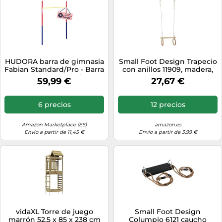
HUDORA barra de gimnasia
Small Foot Design Trapecio
Fabian Standard/Pro - Barra
con anillos 11909, madera,
de gimnasia simple/doble
para columpio o trampolín,
59,99 €
27,67 €
para niños y adultos -
desde 3 años
ajustable en 4 posiciones
de altura - Barra fitness
6 precios
12 precios
resistente para exteriores
para hasta 100 kg
Amazon Marketplace (ES)
amazon.es
Envío a partir de 11,45 €
Envío a partir de 3,99 €
vidaXL Torre de juego
Small Foot Design
marrón 52,5 x 85 x 238 cm
Columpio 6121 caucho