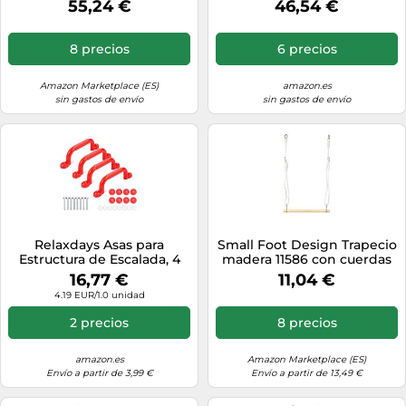
55,24 €
46,54 €
con tablero pequeño
Altura con diámetro de
90cm para hasta 150kg -
Columpio Colgante con
8 precios
6 precios
Asiento Cerrado
Amazon Marketplace (ES)
amazon.es
sin gastos de envío
sin gastos de envío
Relaxdays Asas para
Small Foot Design Trapecio
Estructura de Escalada, 4
madera 11586 con cuerdas
Unidades, hasta 100 kg,
ajustables, como barra o
16,77 €
11,04 €
Torre de Juego y Cama Alta,
columpio multicolor
4.19 EUR/1.0 unidad
Accesorios, plástico, Rojo
2 precios
8 precios
amazon.es
Amazon Marketplace (ES)
Envío a partir de 3,99 €
Envío a partir de 13,49 €