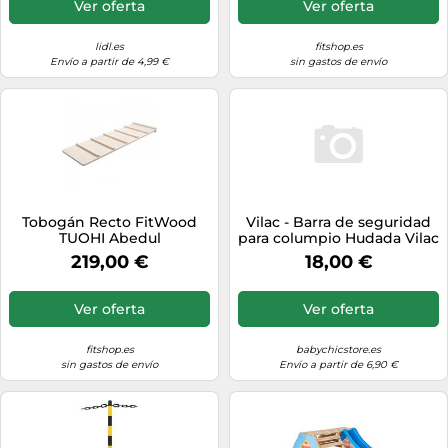
Ver oferta
Ver oferta
lidl.es
fitshop.es
Envío a partir de 4,99 €
sin gastos de envío
Tobogán Recto FitWood
Vilac - Barra de seguridad
TUOHI Abedul
para columpio Hudada Vilac
219,00 €
18,00 €
Ver oferta
Ver oferta
fitshop.es
babychicstore.es
sin gastos de envío
Envío a partir de 6,90 €