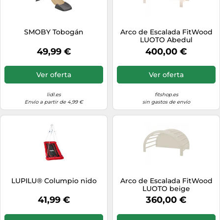
SMOBY Tobogán
Arco de Escalada FitWood
LUOTO Abedul
49,99 €
400,00 €
Ver oferta
Ver oferta
lidl.es
fitshop.es
Envío a partir de 4,99 €
sin gastos de envío
LUPILU® Columpio nido
Arco de Escalada FitWood
LUOTO beige
41,99 €
360,00 €