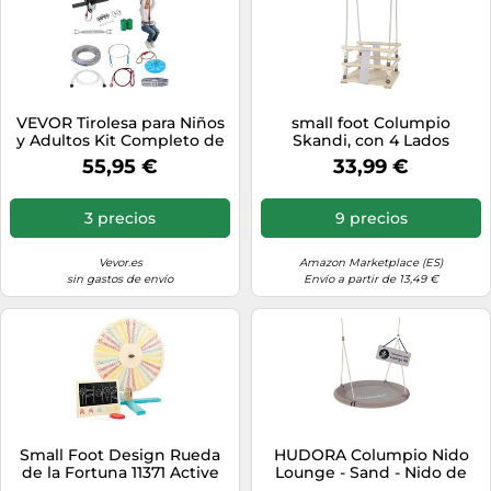
VEVOR Tirolesa para Niños
small foot Columpio
y Adultos Kit Completo de
Skandi, con 4 Lados
Tirolesa de 18,3m Carga de
Cerrados y 2 Cinturones
55,95 €
33,99 €
272 kg Fácil Configuración
Fuertes, a Partir de 18
con Cinturón de Freno de
Meses, Art. 11940
Resorte y Arnés de
3 precios
9 precios
Seguridad para Jardín,
Patio Trasero al Aire Libre
Vevor.es
Amazon Marketplace (ES)
sin gastos de envío
Envío a partir de 13,49 €
Small Foot Design Rueda
HUDORA Columpio Nido
de la Fortuna 11371 Active
Lounge - Sand - Nido de
Madera certificada FSC100%
Columpio Ajustable en