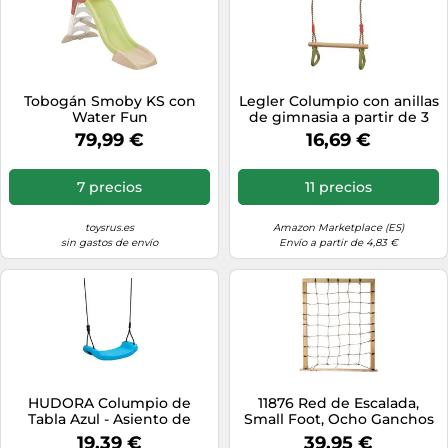
Tobogán Smoby KS con
Legler Columpio con anillas
Water Fun
de gimnasia a partir de 3
años
79,99 €
16,69 €
7 precios
11 precios
toysrus.es
Amazon Marketplace (ES)
sin gastos de envío
Envío a partir de 4,83 €
HUDORA Columpio de
11876 Red de Escalada,
Tabla Azul - Asiento de
Small Foot, Ocho Ganchos
Columpio de Plástico -
para Fijar a los Marcos de
19,39 €
39,95 €