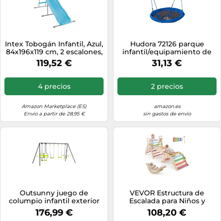
Intex Tobogán Infantil, Azul,
Hudora 72126 parque
84x196x119 cm, 2 escalones,
infantil/equipamiento de
Pata estabilizadora,
zonas infantiles
119,52 €
31,13 €
Estructura de Acero,
Superficie Lisa de PVC,
Toboganes para niños,
4 precios
2 precios
Juegos Exterior, Juguete
para 3-10 años (59005)
Amazon Marketplace (ES)
amazon.es
Envío a partir de 28,95 €
sin gastos de envío
Outsunny juego de
VEVOR Estructura de
columpio infantil exterior
Escalada para Niños y
con 2 columpios asientos
Bebés, Gimnasio
176,99 €
108,20 €
abatibles balancín y marco
Montessori Plegable, con