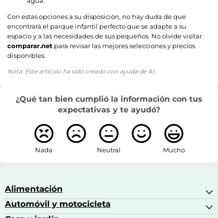
agua.
Con estas opciones a su disposición, no hay duda de que
encontrará el parque infantil perfecto que se adapte a su
espacio y a las necesidades de sus pequeños. No olvide visitar
comparar.net
para revisar las mejores selecciones y precios
disponibles.
Nota: Este artículo ha sido creado con ayuda de AI.
¿Qué tan bien cumplió la información con tus
expectativas y te ayudó?
Nada
Neutral
Mucho
Alimentación
Automóvil y motocicleta
Bebidas
Bebidas espirituosas