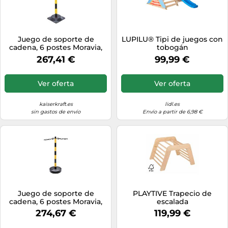
Juego de soporte de
LUPILU® Tipi de juegos con
cadena, 6 postes Moravia,
tobogán
base de goma cuadrada
267,41 €
99,99 €
Ver oferta
Ver oferta
kaiserkraft.es
lidl.es
sin gastos de envío
Envío a partir de 6,98 €
Juego de soporte de
PLAYTIVE Trapecio de
cadena, 6 postes Moravia,
escalada
pata de plástico redonda,
274,67 €
119,99 €
rellenable