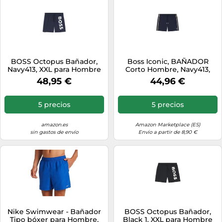
BOSS Octopus Bañador,
Boss Iconic, BAÑADOR
Navy413, XXL para Hombre
Corto Hombre, Navy413,
48,95 €
44,96 €
5 precios
5 precios
amazon.es
Amazon Marketplace (ES)
sin gastos de envío
Envío a partir de 8,90 €
Nike Swimwear - Bañador
BOSS Octopus Bañador,
Tipo bóxer para Hombre,
Black 1, XXL para Hombre