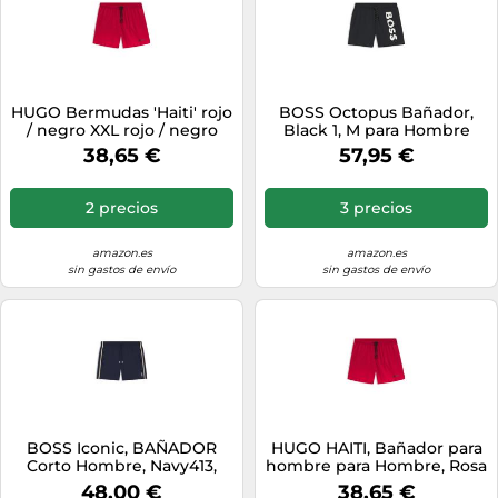
HUGO Bermudas 'Haiti' rojo
BOSS Octopus Bañador,
/ negro XXL rojo / negro
Black 1, M para Hombre
38,65 €
57,95 €
2 precios
3 precios
amazon.es
amazon.es
sin gastos de envío
sin gastos de envío
BOSS Iconic, BAÑADOR
HUGO HAITI, Bañador para
Corto Hombre, Navy413,
hombre para Hombre, Rosa
(New - Open Pink693), M
48,00 €
38,65 €