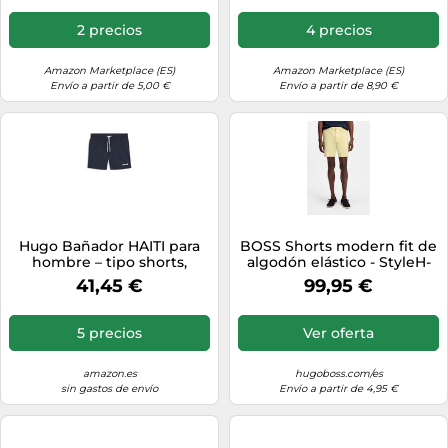
2 precios
4 precios
Amazon Marketplace (ES)
Amazon Marketplace (ES)
Envío a partir de 5,00 €
Envío a partir de 8,90 €
Hugo Bañador HAITI para
BOSS Shorts modern fit de
hombre – tipo shorts,
algodón elástico - StyleH-
secado rápido, logo
Kane1-Shorts, 50555235
41,45 €
99,95 €
estampado – Azul oscuro S
Amarillo claro 34
5 precios
Ver oferta
amazon.es
hugoboss.com/es
sin gastos de envío
Envío a partir de 4,95 €