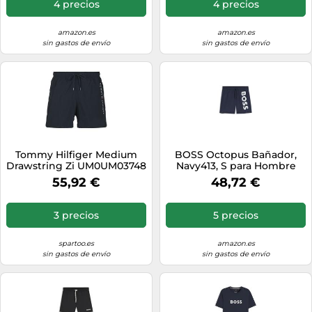
4 precios
4 precios
amazon.es
amazon.es
sin gastos de envío
sin gastos de envío
Tommy Hilfiger Medium
BOSS Octopus Bañador,
Drawstring Zi UM0UM03748
Navy413, S para Hombre
XL Azul
55,92 €
48,72 €
3 precios
5 precios
spartoo.es
amazon.es
sin gastos de envío
sin gastos de envío