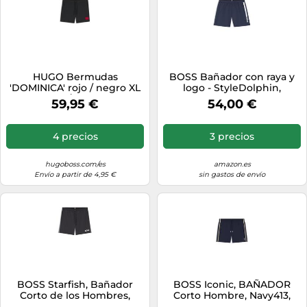
HUGO Bermudas
BOSS Bañador con raya y
'DOMINICA' rojo / negro XL
logo - StyleDolphin,
rojo / negro
50508963 Azul oscuro M
59,95 €
54,00 €
4 precios
3 precios
hugoboss.com/es
amazon.es
Envío a partir de 4,95 €
sin gastos de envío
BOSS Starfish, Bañador
BOSS Iconic, BAÑADOR
Corto de los Hombres,
Corto Hombre, Navy413,
Black1,