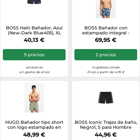
BOSS Haiti Bañador, Azul
BOSS Bañador con
(New-Dark Blue405), XL
estampado integral -
para Hombre
StylePiranha, 50508844
40,13 €
69,95 €
Celeste L
5 precios
2 precios
amazon.es
hugoboss.com/es
sin gastos de envío
Envío a partir de 4,95 €
HUGO Bañador tipo short
BOSS Iconic Trajes de baño,
con logo estampado en
Negro1, S para Hombre
contraste - StyleHAITI,
48,99 €
44,96 €
50469312 Verde L