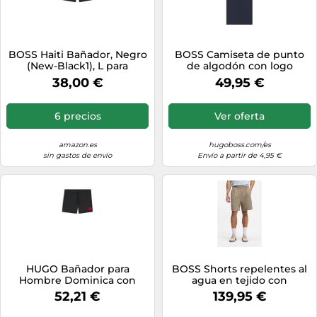
BOSS Haiti Bañador, Negro
BOSS Camiseta de punto
(New-Black1), L para
de algodón con logo
Hombre
estampado - StyleT-Shirt
38,00 €
49,95 €
RN, 50491706 Azul oscuro L
6 precios
Ver oferta
amazon.es
hugoboss.com/es
sin gastos de envío
Envío a partir de 4,95 €
HUGO Bañador para
BOSS Shorts repelentes al
Hombre Dominica con
agua en tejido con
Forro Interior Completo y
microestructura de rejilla -
52,21 €
139,95 €
Etiqueta con Logotipo Rojo,
StyleSH_Terrace, 50558958
Negro1, S
Beige 50