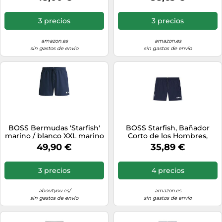
3 precios
3 precios
amazon.es
amazon.es
sin gastos de envío
sin gastos de envío
BOSS Bermudas 'Starfish'
BOSS Starfish, Bañador
marino / blanco XXL marino
Corto de los Hombres,
/ blanco
Navy413,
49,90 €
35,89 €
3 precios
4 precios
aboutyou.es/
amazon.es
sin gastos de envío
sin gastos de envío