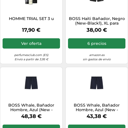
HOMME TRIAL SET 3 u
BOSS Haiti Bañador, Negro
(New-Black1), XL para
Hombre
17,90 €
38,00 €
Ver oferta
6 precios
perfumesclub.com (ES)
amazon.es
Envío a partir de 3,95 €
sin gastos de envío
BOSS Whale, Bañador
BOSS Whale, Bañador
Hombre, Azul (New -
Hombre, Azul (New -
Navy413), XL
Navy413), M
48,38 €
43,38 €