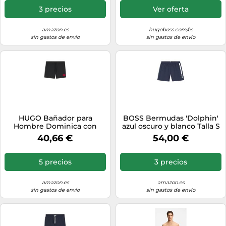
3 precios
Ver oferta
amazon.es
hugoboss.com/es
sin gastos de envío
sin gastos de envío
HUGO Bañador para
BOSS Bermudas 'Dolphin'
Hombre Dominica con
azul oscuro y blanco Talla S
Forro Interior Completo y
40,66 €
54,00 €
Etiqueta con Logotipo Rojo,
Negro1, L
5 precios
3 precios
amazon.es
amazon.es
sin gastos de envío
sin gastos de envío