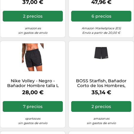
37,00 €
47,96 €
2 precios
6 precios
amazon.es
Amazon Marketplace (ES)
sin gastos de envío
Envío a partir de 20,00 €
Nike Volley - Negro -
BOSS Starfish, Bañador
Bañador Hombre talla L
Corto de los Hombres,
Black1,
28,00 €
35,14 €
7 precios
2 precios
spartoo.es
amazon.es
sin gastos de envío
sin gastos de envío