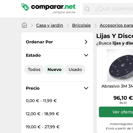
Casa y jardín
Bricolaje
Accesorios par
Lijas Y Disc
Ordenar Por
¿Busca
lijas y di
Favoritos
Estado
Precio más bajo
Todos
Nuevo
Usado
Precio total
Precio más alto
Abrasivo 3M 3
Precio
96,10 €
0,00 € - 11,99 €
96.10
Ver ofert
12,00 € - 18,99 €
motointegrator
19,00 € - 27,99 €
Envío a partir de 