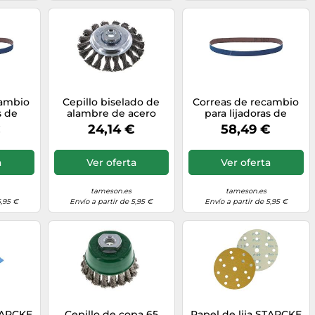
cambio
Cepillo biselado de
Correas de recambio
s de
alambre de acero
para lijadoras de
quete
trenzado 100X12 mm (
banda P240 Paquete
€
24,14 €
58,49 €
M14X2)
de 10
a
Ver oferta
Ver oferta
tameson.es
tameson.es
5,95 €
Envío a partir de 5,95 €
Envío a partir de 5,95 €
STARCKE
Cepillo de copa 65
Papel de lija STARCKE