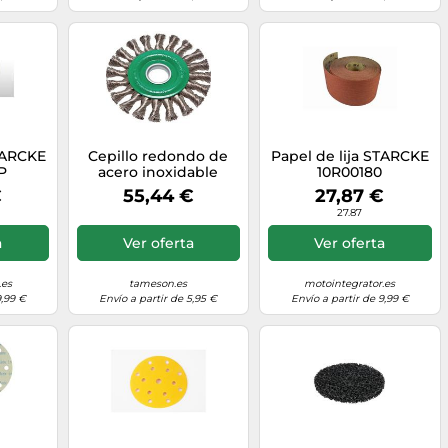
STARCKE
Cepillo redondo de
Papel de lija STARCKE
P
acero inoxidable
10R00180
trenzado 115X12 mm
€
55,44 €
27,87 €
Ubicación Agujero
27.87
22,2 mm
a
Ver oferta
Ver oferta
.es
tameson.es
motointegrator.es
9,99 €
Envío a partir de 5,95 €
Envío a partir de 9,99 €