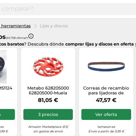
a herramientas
Lijas y discos
os
(69.758 ofertas*)
scos baratos
? Descubra dónde
comprar lijas y discos en oferta
M51124
Metabo 628205000
Correas de recambio
628205000-Muela
para lijadoras de
Hueca de Diamante
banda P080 Paquete
81,05 €
47,57 €
Calidad hormigón
de 10
Profesional Materiales
Duros 125 x22,23 mm
a
3 precios
Ver oferta
16 segmentos
.es
Amazon Marketplace (ES)
tameson.es
9,99 €
sin gastos de envío
Envío a partir de 5,95 €