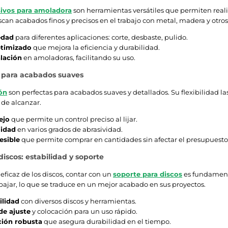
sivos para amoladora
son herramientas versátiles que permiten reali
can acabados finos y precisos en el trabajo con metal, madera y otros
edad
para diferentes aplicaciones: corte, desbaste, pulido.
ptimizado
que mejora la eficiencia y durabilidad.
alación
en amoladoras, facilitando su uso.
n para acabados suaves
tón
son perfectas para acabados suaves y detallados. Su flexibilidad las
s de alcanzar.
ejo
que permite un control preciso al lijar.
lidad
en varios grados de abrasividad.
esible
que permite comprar en cantidades sin afectar el presupuesto
discos: estabilidad y soporte
eficaz de los discos, contar con un
soporte para discos
es fundamenta
jar, lo que se traduce en un mejor acabado en sus proyectos.
lidad
con diversos discos y herramientas.
de ajuste
y colocación para un uso rápido.
ión robusta
que asegura durabilidad en el tiempo.