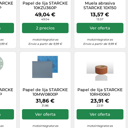
STARCKE
Papel de lija STARCKE
Muela abrasiva
P
10KZU360P
STARCKE 10X150
49,04 €
13,57 €
49.04
13.57
a
2 precios
Ver oferta
.es
motointegrator.es
motointegrator.es
9,99 €
Envío a partir de 9,99 €
Envío a partir de 9,99 €
STARCKE
Papel de lija STARCKE
Papel de lija STARCKE
P
10MW0800P
10RH0060
31,86 €
23,91 €
31.86
23.91
a
Ver oferta
Ver oferta
.es
motointegrator.es
motointegrator.es