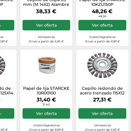
0P
mm (M 14X2) Alambre
10KZU150P
de acero inoxidable
38,33 €
48,26 €
0,5 mm (18xtrenzado)
48.26
a
Ver oferta
Ver oferta
.es
tameson.es
motointegrator.es
9,99 €
Envío a partir de 5,95 €
Envío a partir de 9,99 €
do de
Papel de lija STARCKE
Cepillo redondo de
 125X14
10R00100
acero trenzado 115X12
ión
mm Ubicación
€
31,40 €
27,31 €
2 mm
Agujero 22,2 mm
31.40
a
Ver oferta
Ver oferta
motointegrator.es
tameson.es
5,95 €
Envío a partir de 9,99 €
Envío a partir de 5,95 €