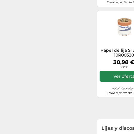
Envío a partir de 
76
65
300
28
Papel de lija 
10R0032
77
30,98 
30.98
185
Ver ofert
215
motointegrator
Envío a partir de 
105
135
175
Lijas y disco