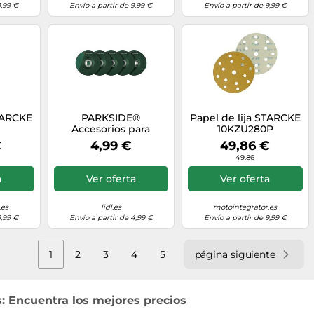
9,99 €
Envío a partir de 9,99 €
Envío a partir de 9,99 €
STARCKE
PARKSIDE®
Papel de lija STARCKE
0
Accesorios para
10KZU280P
amoladora angular
€
4,99 €
49,86 €
(Discos abrasivos 5
49.86
piezas.)
a
Ver oferta
Ver oferta
.es
lidl.es
motointegrator.es
9,99 €
Envío a partir de 4,99 €
Envío a partir de 9,99 €
1
2
3
4
5
página siguiente
s: Encuentra los mejores precios