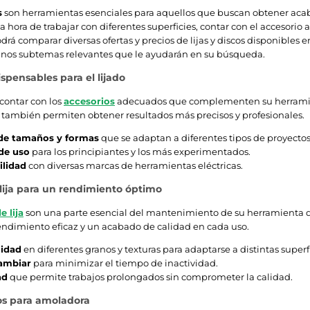
s
son herramientas esenciales para aquellos que buscan obtener acaba
la hora de trabajar con diferentes superficies, contar con el accesori
rá comparar diversas ofertas y precios de lijas y discos disponibles e
nos subtemas relevantes que le ayudarán en su búsqueda.
spensables para el lijado
contar con los
accesorios
adecuados que complementen su herramienta 
e también permiten obtener resultados más precisos y profesionales.
de tamaños y formas
que se adaptan a diferentes tipos de proyectos
 de uso
para los principiantes y los más experimentados.
lidad
con diversas marcas de herramientas eléctricas.
lija para un rendimiento óptimo
 lija
son una parte esencial del mantenimiento de su herramienta d
endimiento eficaz y un acabado de calidad en cada uso.
lidad
en diferentes granos y texturas para adaptarse a distintas superfi
cambiar
para minimizar el tiempo de inactividad.
ad
que permite trabajos prolongados sin comprometer la calidad.
os para amoladora