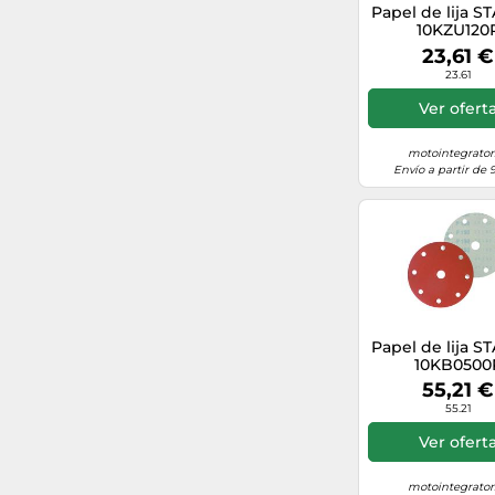
Papel de lija 
10KZU120
140
40
23,61 €
23.61
1500
90
Ver ofert
500
21
motointegrator
Envío a partir de 
1200
120
46
250
4000
140
360
19
Papel de lija 
10KB0500
480
32
55,21 €
55.21
126
38
Ver ofert
72
motointegrator