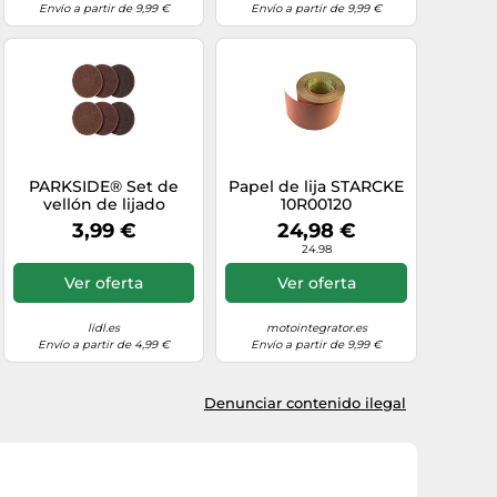
Envío a partir de 9,99 €
Envío a partir de 9,99 €
PARKSIDE® Set de
Papel de lija STARCKE
vellón de lijado
10R00120
(Schleifvlies)
3,99 €
24,98 €
24.98
Ver oferta
Ver oferta
lidl.es
motointegrator.es
Envío a partir de 4,99 €
Envío a partir de 9,99 €
Denunciar contenido ilegal