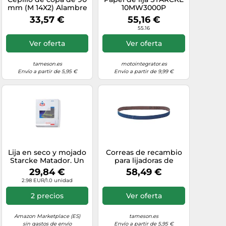
mm (M 14X2) Alambre
10MW3000P
de acero de 0,5 mm
33,57 €
55,16 €
(20xtrenzado)
55.16
Ver oferta
Ver oferta
tameson.es
motointegrator.es
Envío a partir de 5,95 €
Envío a partir de 9,99 €
Lija en seco y mojado
Correas de recambio
Starcke Matador. Un
para lijadoras de
Peso 1 Pack de 10
banda P180 Paquete
29,84 €
58,49 €
unidades), grano 1000
de 10
2.98 EUR/1.0 unidad
2 precios
Ver oferta
Amazon Marketplace (ES)
tameson.es
sin gastos de envío
Envío a partir de 5,95 €