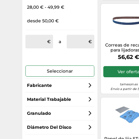
28,00 € - 49,99 €
desde 50,00 €
a
Correas de re
para lijadora
banda P120 Pa
56,62 
de 10
Seleccionar
Ver ofert
tameson.es
Fabricante
Envío a partir de 
Bosch
Material Trabajable
Mirka
madera
Granulado
Klingspor
metal
100
Diámetro Del Disco
Papel de lija 
3M