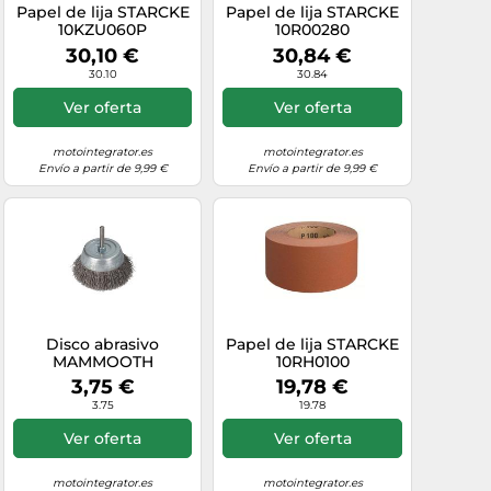
Papel de lija STARCKE
Papel de lija STARCKE
10KZU060P
10R00280
30,10 €
30,84 €
30.10
30.84
Ver oferta
Ver oferta
motointegrator.es
motointegrator.es
Envío a partir de 9,99 €
Envío a partir de 9,99 €
Disco abrasivo
Papel de lija STARCKE
MAMMOOTH
10RH0100
M.CB.T6.C80X0.3
3,75 €
19,78 €
3.75
19.78
Ver oferta
Ver oferta
motointegrator.es
motointegrator.es