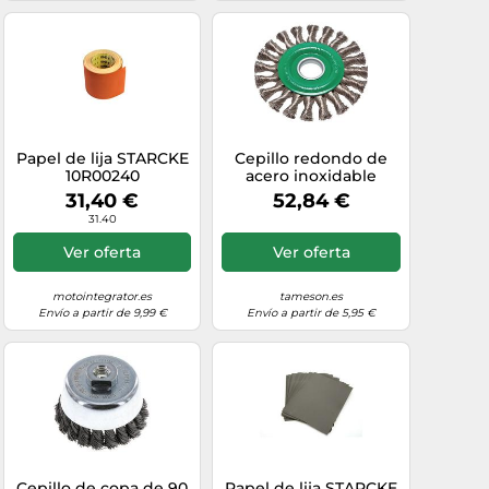
Papel de lija STARCKE
Cepillo redondo de
10R00240
acero inoxidable
trenzado 125X14 mm
31,40 €
52,84 €
Ubicación Agujero
31.40
22,2 mm
Ver oferta
Ver oferta
motointegrator.es
tameson.es
Envío a partir de 9,99 €
Envío a partir de 5,95 €
Cepillo de copa de 90
Papel de lija STARCKE