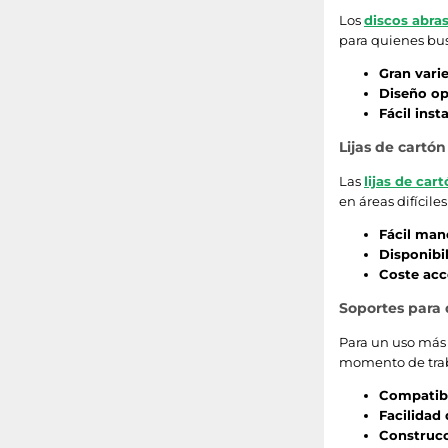
145
Los
discos abra
para quienes bus
178
Gran vari
Diseño o
36
Fácil inst
160
Lijas de cartó
Las
lijas de car
430
en áreas difícile
240
Fácil man
Disponibi
29
Coste acc
Soportes para 
Para un uso más 
momento de traba
Compatibi
Facilidad 
Construcc