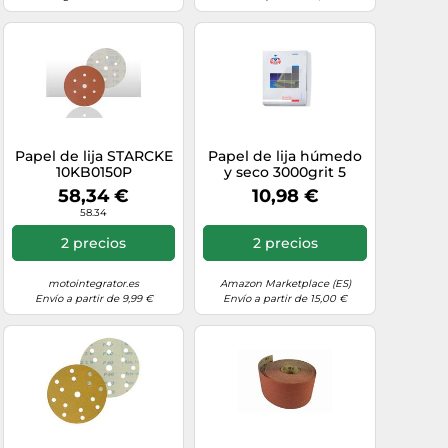
Papel de lija STARCKE
Papel de lija húmedo
10KB0150P
y seco 3000grit 5
hojas de 230 x 280
58,34 €
10,98 €
mm papel
58.34
impermeable máxima
calidad STARCKE
2 precios
2 precios
MATADOR
motointegrator.es
Amazon Marketplace (ES)
Envío a partir de 9,99 €
Envío a partir de 15,00 €