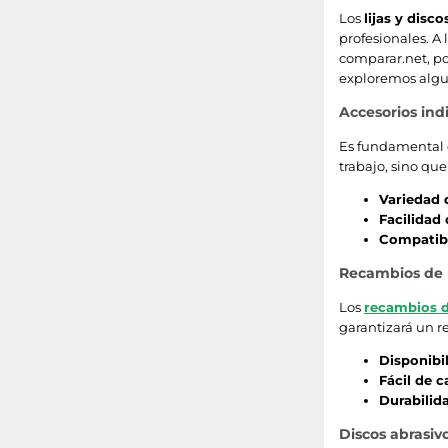
45
Los
lijas y disco
profesionales. A 
130
comparar.net, pod
exploremos algu
85
Accesorios indi
128
Es fundamental 
trabajo, sino qu
210
Variedad 
Facilidad
96
Compatibi
Recambios de 
170
Los
recambios de
165
garantizará un r
Disponibi
235
Fácil de 
Durabilid
51
Discos abrasiv