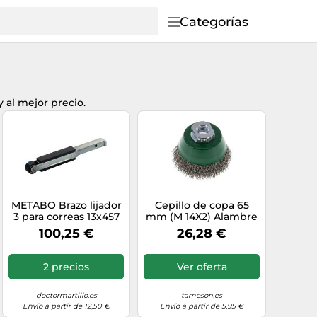
Categorías
y al mejor precio.
METABO Brazo lijador
Cepillo de copa 65
3 para correas 13x457
mm (M 14X2) Alambre
mm para BFE
de acero inoxidable
100,25 €
26,28 €
626381000
0,3 mm (ondulado)
2 precios
Ver oferta
doctormartillo.es
tameson.es
Envío a partir de 12,50 €
Envío a partir de 5,95 €