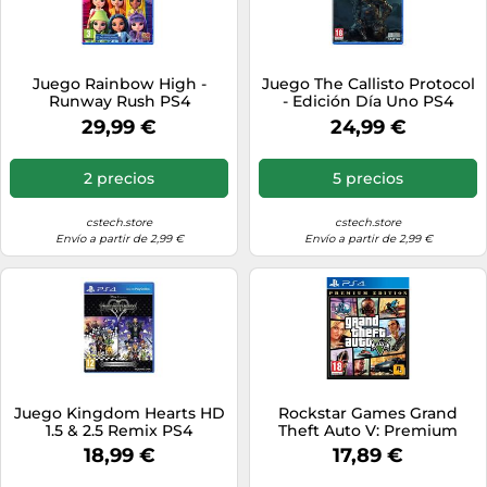
Juego Rainbow High -
Juego The Callisto Protocol
Runway Rush PS4
- Edición Día Uno PS4
29,99 €
24,99 €
2 precios
5 precios
cstech.store
cstech.store
Envío a partir de 2,99 €
Envío a partir de 2,99 €
Juego Kingdom Hearts HD
Rockstar Games Grand
1.5 & 2.5 Remix PS4
Theft Auto V: Premium
Edition Alemán, Inglés,
18,99 €
17,89 €
Español, Francés, Italiano,
Polaco, Portugués, Ruso