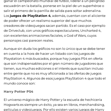
ganar el campeonato mundial de fútbol, liderar a un peligroso
escuadrón en la batalla, ponerse en la piel de un superhéroe o
salir el primero de la parrilla de salida para soltar adrenalina.
Los
juegos de PlayStation 4
, además, cuentan con el aliciente
de poder ofrecer un realismo superior del que muchos
creadores de videojuegos sacan partido. Es el caso por ejemplo
de Driveclub, con unos gráficos espectaculares, Uncharted 4,
con excelentes animaciones faciales, o God of Wars, cuyos
personajes casi parecen reales.
Aunque sin duda los gráficos no son lo único que se debe tener
en cuenta a la hora de hacer un listado con los juegos de
Playstation 4 más buscados, porque hay juegos PS4 en oferta
que son indispensables por el gran número de jugadores que
tienen, sus muchas ediciones o el interés que suscitan incluso
entre gente que no es muy aficionada a las ofertas de juegos
PlayStation 4. Algunos de esos juegos PlayStation 4 que todo el
mundo conoce son:
Harry Potter PS4
El universo mágico de Harry Potter y la escuela de hechicería
Hogwarts es siempre un éxito, ya sea en libros, merchandising,
películas o videojuegos. Por ello existen varios juegos de Harry