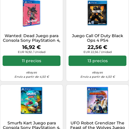
Wanted: Dead Juego para
Juego Call Of Duty Black
Consola Sony PlayStation 4,
Ops 4 PS4
PS4
16,92 €
22,56 €
EUR 16,92 / Unidad
EUR 22,56 / Unidad
11 precios
13 precios
ebay.es
ebay.es
Envío a partir de 4,50 €
Envío a partir de 4,50 €
Smurfs Kart Juego para
UFO Robot Grendizer The
Consola Sony PlayStation 4,
Feast of the Wolves Juego