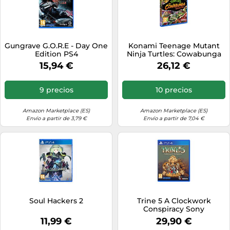
Gungrave G.O.R.E - Day One
Konami Teenage Mutant
Edition PS4
Ninja Turtles: Cowabunga
Collection (PS4)
15,94 €
26,12 €
9 precios
10 precios
Amazon Marketplace (ES)
Amazon Marketplace (ES)
Envío a partir de 3,79 €
Envío a partir de 7,04 €
Soul Hackers 2
Trine 5 A Clockwork
Conspiracy Sony
Playstation 4 standard
11,99 €
29,90 €