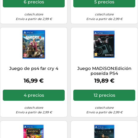
6 precios
5 precios
cstech.store
cstech.store
Envío a partir de 2,99 €
Envío a partir de 2,99 €
Juego de ps4 far cry 4
Juego MADiSON:Edición
poseída PS4
16,99 €
19,89 €
4 precios
12 precios
cstech.store
cstech.store
Envío a partir de 2,99 €
Envío a partir de 2,99 €