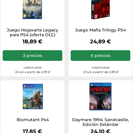
Juego Hogwarts Legacy
Juego Mafia Trilogy PS4
para PS4 (oferta DLC)
18,89 €
24,89 €
3 precios
6 precios
cstech.store
cstech.store
Envío a partir de 2,99 €
Envío a partir de 2,99 €
Biomutant Ps4
Daymare 1994: Sandcastle,
Edición Estándar
17,85 €
24,10 €