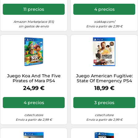
11 precios
4 precios
Amazon Marketplace (ES)
wakkap.com/
sin gastos de envío
Envío a partir de 2,99 €
Juego Koa And The Five
Juego American Fugitive:
Pirates of Mara PS4
State Of Emergency PS4
24,99 €
18,99 €
4 precios
3 precios
cstech.store
cstech.store
Envío a partir de 2,99 €
Envío a partir de 2,99 €