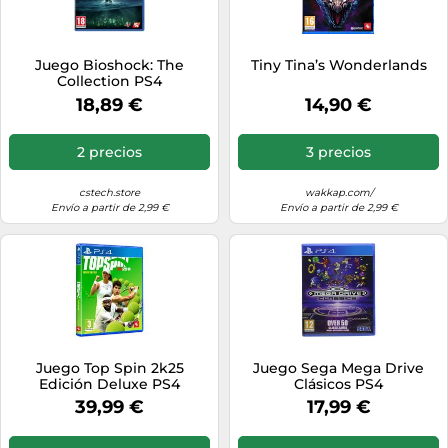
Juego Bioshock: The
Tiny Tina’s Wonderlands
Collection PS4
18,89 €
14,90 €
2 precios
3 precios
cstech.store
wakkap.com/
Envío a partir de 2,99 €
Envío a partir de 2,99 €
Juego Top Spin 2k25
Juego Sega Mega Drive
Edición Deluxe PS4
Clásicos PS4
39,99 €
17,99 €