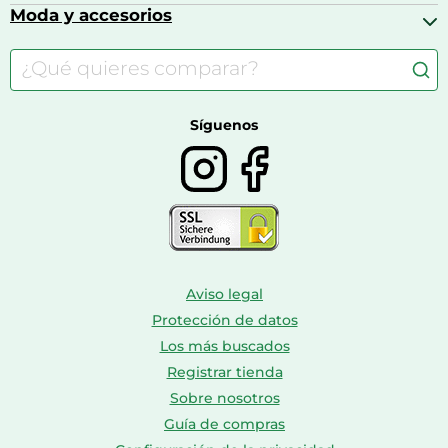
Calzado infantil
Barbies
Moda y accesorios
Accesorios para caballos
Carritos de bebé
Casas de muñecas
Comida para gatos
Accesorios de moda
Consolas
Comida para perros
Bolsos y maletas
Farmacia veterinaria
Botas mujer
Calzado de montaña
Síguenos
Aviso legal
Protección de datos
Los más buscados
Registrar tienda
Sobre nosotros
Guía de compras