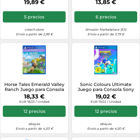
19,89 €
13,85 €
5 precios
6 precios
cstech.store
Amazon Marketplace (ES)
Envío a partir de 2,99 €
Envío a partir de 3,79 €
Horse Tales Emerald Valley
Sonic Colours Ultimate
Ranch Juego para Consola
Juego para Consola Sony
PlayStation 4, PS4, PAL ES
PlayStation 4, PS4
18,33 €
19,02 €
EUR 18,33 / Unidad
EUR 19,02 / Unidad
12 precios
12 precios
ebay.es
ebay.es
Envío a partir de 4,50 €
Envío a partir de 4,50 €