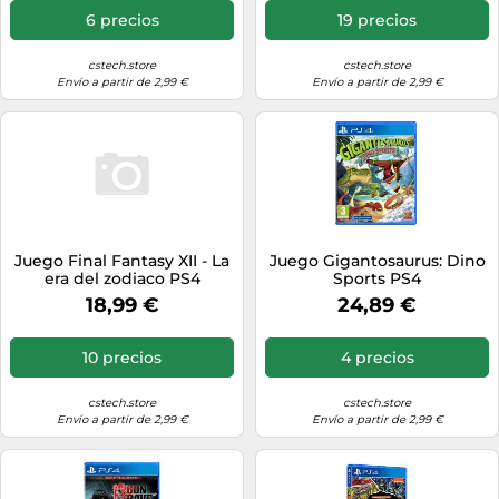
PlayStation 4
6 precios
19 precios
cstech.store
cstech.store
Envío a partir de 2,99 €
Envío a partir de 2,99 €
Juego Final Fantasy XII - La
Juego Gigantosaurus: Dino
era del zodiaco PS4
Sports PS4
18,99 €
24,89 €
10 precios
4 precios
cstech.store
cstech.store
Envío a partir de 2,99 €
Envío a partir de 2,99 €