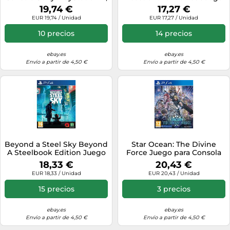
PS4
para PlayStation 4 [PAL ES]
19,74 €
17,27 €
EUR 19,74 / Unidad
EUR 17,27 / Unidad
10 precios
14 precios
ebay.es
ebay.es
Envío a partir de 4,50 €
Envío a partir de 4,50 €
Beyond a Steel Sky Beyond
Star Ocean: The Divine
A Steelbook Edition Juego
Force Juego para Consola
para PlayStation 4 PAL ES
Sony PlayStation 4, PS4
18,33 €
20,43 €
EUR 18,33 / Unidad
EUR 20,43 / Unidad
15 precios
3 precios
ebay.es
ebay.es
Envío a partir de 4,50 €
Envío a partir de 4,50 €