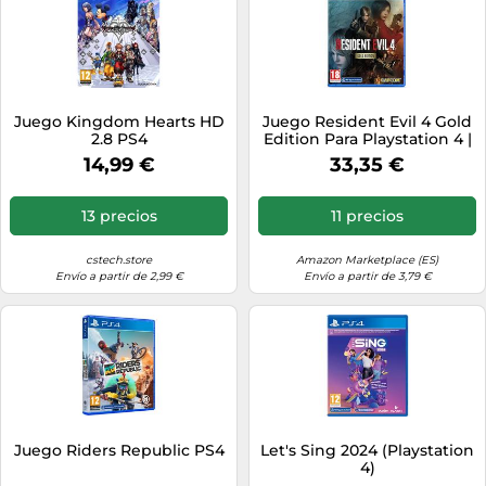
Juego Kingdom Hearts HD
Juego Resident Evil 4 Gold
2.8 PS4
Edition Para Playstation 4 |
PS4
14,99 €
33,35 €
13 precios
11 precios
cstech.store
Amazon Marketplace (ES)
Envío a partir de 2,99 €
Envío a partir de 3,79 €
Juego Riders Republic PS4
Let's Sing 2024 (Playstation
4)