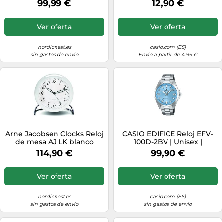
99,99 €
12,90 €
Ver oferta
Ver oferta
nordicnest.es
casio.com (ES)
sin gastos de envío
Envío a partir de 4,95 €
Arne Jacobsen Clocks Reloj
CASIO EDIFICE Reloj EFV-
de mesa AJ LK blanco
100D-2BV | Unisex |
Plateado
114,90 €
99,90 €
Ver oferta
Ver oferta
nordicnest.es
casio.com (ES)
sin gastos de envío
sin gastos de envío