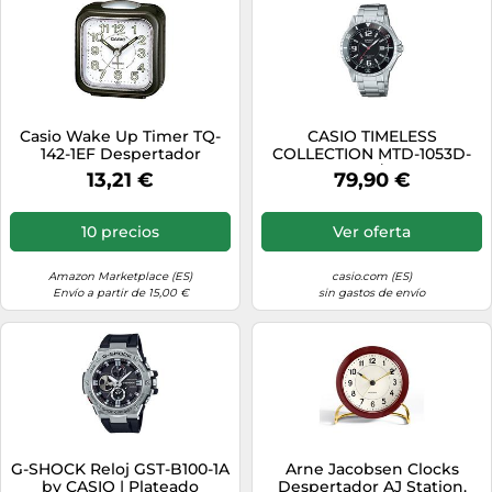
Casio Wake Up Timer TQ-
CASIO TIMELESS
142-1EF Despertador
COLLECTION MTD-1053D-
1AV| Negro/Plateado
13,21 €
79,90 €
10 precios
Ver oferta
Amazon Marketplace (ES)
casio.com (ES)
Envío a partir de 15,00 €
sin gastos de envío
G-SHOCK Reloj GST-B100-1A
Arne Jacobsen Clocks
by CASIO | Plateado
Despertador AJ Station.