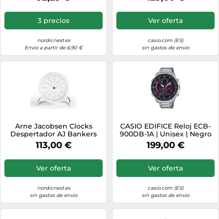
repetición, Color Azul
3 precios
Ver oferta
nordicnest.es
casio.com (ES)
Envío a partir de 6,90 €
sin gastos de envío
Arne Jacobsen Clocks
CASIO EDIFICE Reloj ECB-
Despertador AJ Bankers
900DB-1A | Unisex | Negro
blanco
113,00 €
199,00 €
Ver oferta
Ver oferta
nordicnest.es
casio.com (ES)
sin gastos de envío
sin gastos de envío