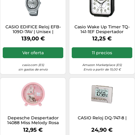
CASIO EDIFICE Reloj EFB-
Casio Wake Up Timer TQ-
109D-7AV | Unisex |
141-1EF Despertador
Plateado
139,00 €
12,25 €
Ver oferta
11 precios
casio.com (ES)
Amazon Marketplace (ES)
sin gastos de envío
Envío a partir de 15,00 €
Depesche Despertador
CASIO Reloj DQ-747-8 |
14088 Miss Melody Rosa
niños – silencioso, luz,
12,95 €
24,90 €
motivos caballos y gatitos