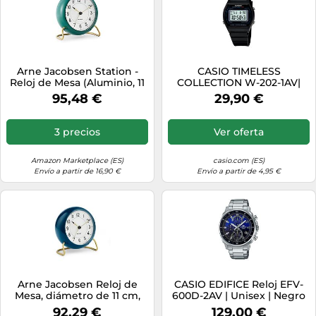
Arne Jacobsen Station -
CASIO TIMELESS
Reloj de Mesa (Aluminio, 11
COLLECTION W-202-1AV|
cm), Color Verde
Negro
95,48 €
29,90 €
3 precios
Ver oferta
Amazon Marketplace (ES)
casio.com (ES)
Envío a partir de 16,90 €
Envío a partir de 4,95 €
Arne Jacobsen Reloj de
CASIO EDIFICE Reloj EFV-
Mesa, diámetro de 11 cm,
600D-2AV | Unisex | Negro
diseño Original, función de
92,29 €
129,00 €