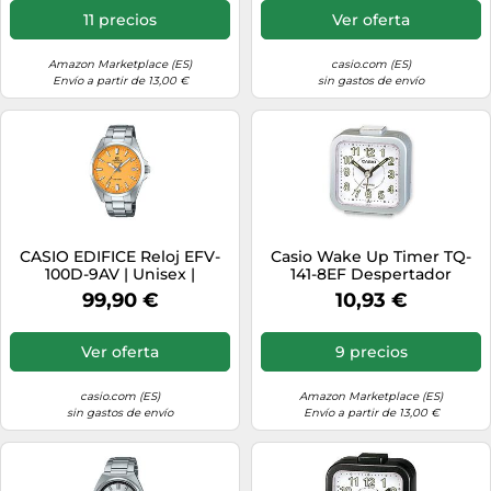
11 precios
Ver oferta
Amazon Marketplace (ES)
casio.com (ES)
Envío a partir de 13,00 €
sin gastos de envío
CASIO EDIFICE Reloj EFV-
Casio Wake Up Timer TQ-
100D-9AV | Unisex |
141-8EF Despertador
Plateado
99,90 €
10,93 €
Ver oferta
9 precios
casio.com (ES)
Amazon Marketplace (ES)
sin gastos de envío
Envío a partir de 13,00 €