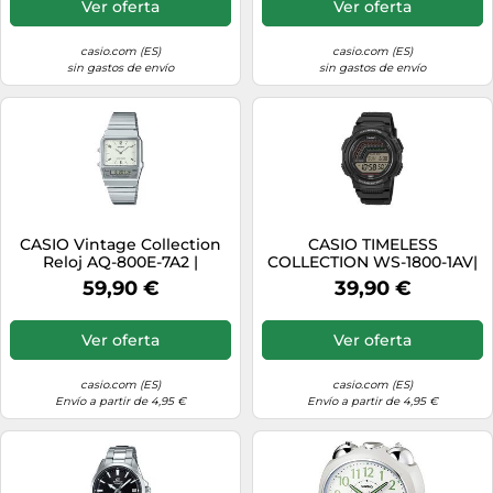
Ver oferta
Ver oferta
casio.com (ES)
casio.com (ES)
sin gastos de envío
sin gastos de envío
CASIO Vintage Collection
CASIO TIMELESS
Reloj AQ-800E-7A2 |
COLLECTION WS-1800-1AV|
Plateado
Negro
59,90 €
39,90 €
Ver oferta
Ver oferta
casio.com (ES)
casio.com (ES)
Envío a partir de 4,95 €
Envío a partir de 4,95 €