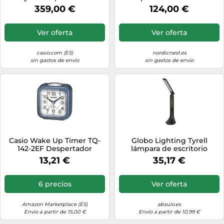
rojo rojo
359,00 €
124,00 €
Ver oferta
Ver oferta
casio.com (ES)
nordicnest.es
sin gastos de envío
sin gastos de envío
Casio Wake Up Timer TQ-
Globo Lighting Tyrell
142-2EF Despertador
lámpara de escritorio
inteligente 1x4 W negro
13,21 €
35,17 €
58329B
6 precios
Ver oferta
Amazon Marketplace (ES)
absulo.es
Envío a partir de 15,00 €
Envío a partir de 10,99 €