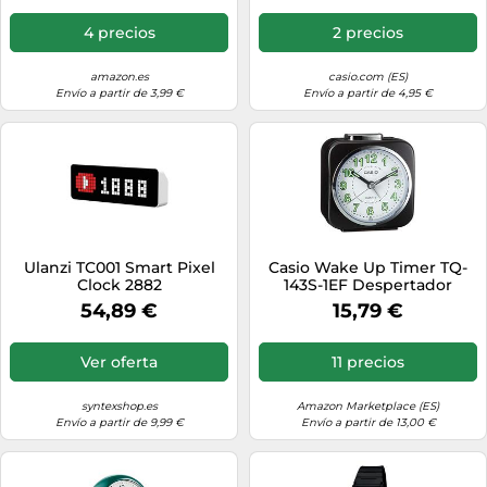
4 precios
2 precios
amazon.es
casio.com (ES)
Envío a partir de 3,99 €
Envío a partir de 4,95 €
Ulanzi TC001 Smart Pixel
Casio Wake Up Timer TQ-
Clock 2882
143S-1EF Despertador
54,89 €
15,79 €
Ver oferta
11 precios
syntexshop.es
Amazon Marketplace (ES)
Envío a partir de 9,99 €
Envío a partir de 13,00 €