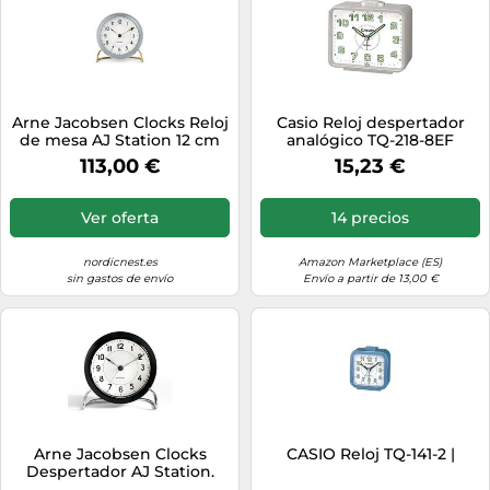
Arne Jacobsen Clocks Reloj
Casio Reloj despertador
de mesa AJ Station 12 cm
analógico TQ-218-8EF
gris-blanco
Cuarzo Alarma con
113,00 €
15,23 €
repetición
Ver oferta
14 precios
nordicnest.es
Amazon Marketplace (ES)
sin gastos de envío
Envío a partir de 13,00 €
Arne Jacobsen Clocks
CASIO Reloj TQ-141-2 |
Despertador AJ Station.
negro negro