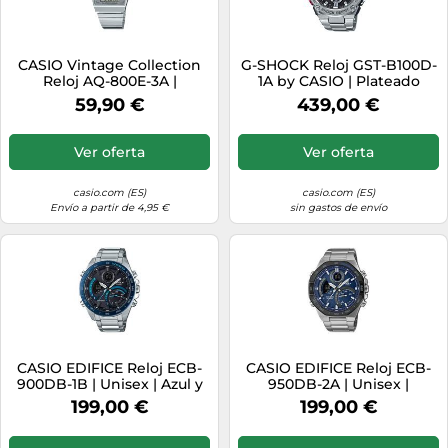
CASIO Vintage Collection
G-SHOCK Reloj GST-B100D-
Reloj AQ-800E-3A |
1A by CASIO | Plateado
Plateado
59,90 €
439,00 €
Ver oferta
Ver oferta
casio.com (ES)
casio.com (ES)
Envío a partir de 4,95 €
sin gastos de envío
CASIO EDIFICE Reloj ECB-
CASIO EDIFICE Reloj ECB-
900DB-1B | Unisex | Azul y
950DB-2A | Unisex |
azul claro
Negro/Plateado
199,00 €
199,00 €