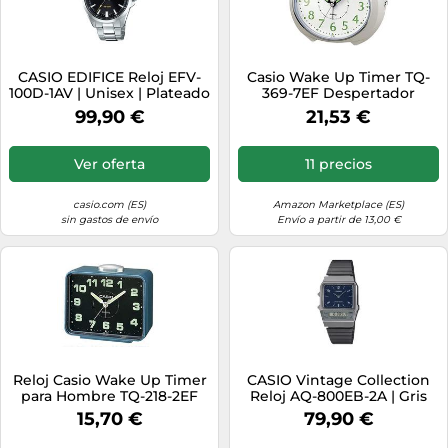
CASIO EDIFICE Reloj EFV-
Casio Wake Up Timer TQ-
100D-1AV | Unisex | Plateado
369-7EF Despertador
99,90 €
21,53 €
Ver oferta
11 precios
casio.com (ES)
Amazon Marketplace (ES)
sin gastos de envío
Envío a partir de 13,00 €
Reloj Casio Wake Up Timer
CASIO Vintage Collection
para Hombre TQ-218-2EF
Reloj AQ-800EB-2A | Gris
15,70 €
79,90 €