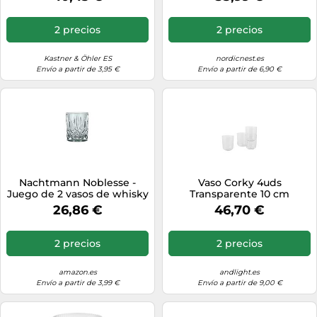
2 precios
2 precios
Kastner & Öhler ES
nordicnest.es
Envío a partir de 3,95 €
Envío a partir de 6,90 €
Nachtmann Noblesse -
Vaso Corky 4uds
Juego de 2 vasos de whisky
Transparente 10 cm
de cristal, capacidad aprox.
26,86 €
46,70 €
2 precios
2 precios
amazon.es
andlight.es
Envío a partir de 3,99 €
Envío a partir de 9,00 €