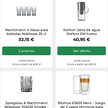
Nachtmann 4 Vasos para
Stelton Jarra de agua
bebidas Noblesse 35 cl
Stelton EM humo
transparente
32,15 €
40,95 €
2 precios
Ver oferta
nordicnest.es
nordicnest.es
Envío a partir de 6,90 €
Envío a partir de 6,90 €
Spiegelau & Nachtmann
Blomus 63655 Nero - Juego
Noblesse 104245 Smoke -
de 2 vasos térmicos para