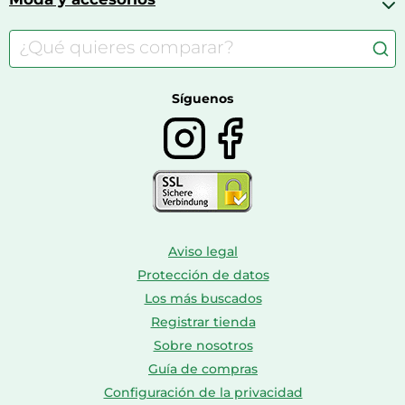
Accesorios para caballos
Carritos de bebé
Casas de muñecas
Comida para gatos
Accesorios de moda
Consolas
Comida para perros
Bolsos y maletas
Farmacia veterinaria
Botas mujer
Calzado de montaña
Síguenos
Aviso legal
Protección de datos
Los más buscados
Registrar tienda
Sobre nosotros
Guía de compras
Configuración de la privacidad