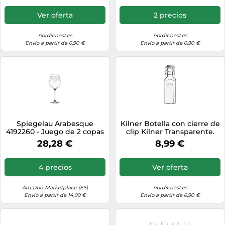
Ver oferta
2 precios
nordicnest.es
nordicnest.es
Envío a partir de 6,90 €
Envío a partir de 6,90 €
Spiegelau Arabesque
Kilner Botella con cierre de
4192260 - Juego de 2 copas
clip Kilner Transparente.
de vino (840 ml)
300 ml
28,28 €
8,99 €
4 precios
Ver oferta
Amazon Marketplace (ES)
nordicnest.es
Envío a partir de 14,99 €
Envío a partir de 6,90 €