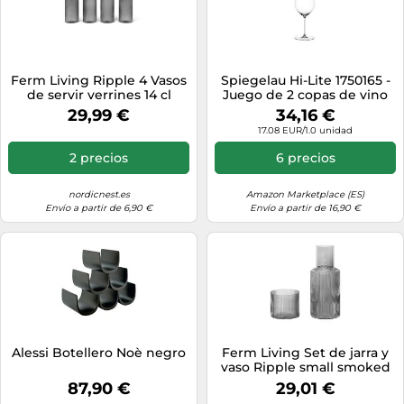
Ferm Living Ripple 4 Vasos
Spiegelau Hi-Lite 1750165 -
de servir verrines 14 cl
Juego de 2 copas de vino
Smoked grey
(650 ml)
29,99 €
34,16 €
17.08 EUR/1.0 unidad
2 precios
6 precios
nordicnest.es
Amazon Marketplace (ES)
Envío a partir de 6,90 €
Envío a partir de 16,90 €
Alessi Botellero Noè negro
Ferm Living Set de jarra y
vaso Ripple small smoked
grey
87,90 €
29,01 €