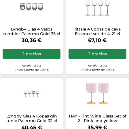
Lyngby Glas 4 Vasos
Iittala 4 Copas de cava
tumbler Palermo Gold 35 cl
Essence set de 4. 21 cl
Transparente-oro
30,36 €
67,10 €
2 precios
2 precios
nordicnest.es
nordicnest.es
Envío a partir de 6,90 €
Envío a partir de 6,90 €
Lyngby Glas 4 Copas gin
HAY - Tint Wine Glass Set of
tonic Palermo Gold 32 cl
2 - Pink and yellow
Transparente-oro
40,45 €
35,99 €