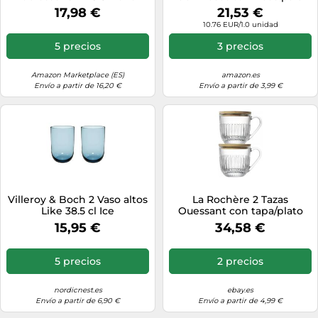
Vaso para whisky
macciato, cristal
17,98 €
21,53 €
transparente, 7,9 x 7,9 x 13,9
10.76 EUR/1.0 unidad
cm, 2 unidades
5 precios
3 precios
Amazon Marketplace (ES)
amazon.es
Envío a partir de 16,20 €
Envío a partir de 3,99 €
Villeroy & Boch 2 Vaso altos
La Rochère 2 Tazas
Like 38.5 cl Ice
Ouessant con tapa/plato
Transparent-bambú
15,95 €
34,58 €
5 precios
2 precios
nordicnest.es
ebay.es
Envío a partir de 6,90 €
Envío a partir de 4,99 €