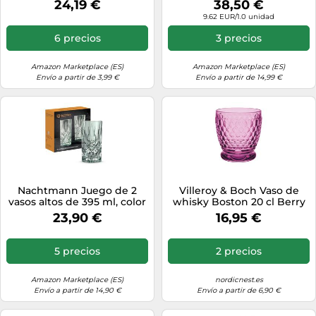
24,19 €
38,50 €
(cristal, 295 ml), color azul
9.62 EUR/1.0 unidad
6 precios
3 precios
Amazon Marketplace (ES)
Amazon Marketplace (ES)
Envío a partir de 3,99 €
Envío a partir de 14,99 €
Nachtmann Juego de 2
Villeroy & Boch Vaso de
vasos altos de 395 ml, color
whisky Boston 20 cl Berry
verde menta, Noblesse,
23,90 €
16,95 €
105712, vasos de cóctel de
cristal, aptos para
lavavajillas
5 precios
2 precios
Amazon Marketplace (ES)
nordicnest.es
Envío a partir de 14,90 €
Envío a partir de 6,90 €