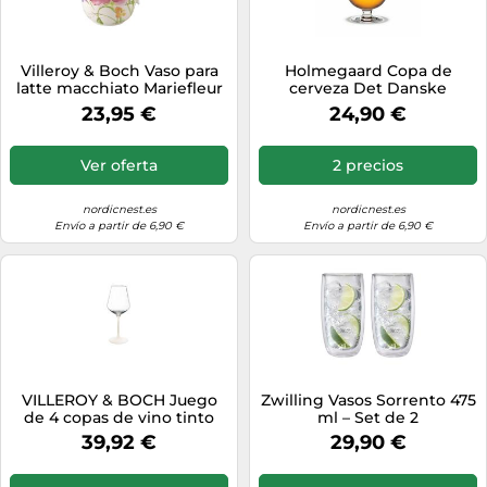
Villeroy & Boch Vaso para
Holmegaard Copa de
latte macchiato Mariefleur
cerveza Det Danske
Basic 45 cl
transparente
23,95 €
24,90 €
Ver oferta
2 precios
nordicnest.es
nordicnest.es
Envío a partir de 6,90 €
Envío a partir de 6,90 €
VILLEROY & BOCH Juego
Zwilling Vasos Sorrento 475
de 4 copas de vino tinto
ml – Set de 2
MANUFACTURE ROCK
39,92 €
29,90 €
BLANC GLAS blanco