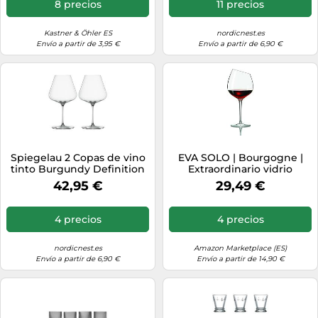
8 precios
11 precios
Kastner & Öhler ES
nordicnest.es
Envío a partir de 3,95 €
Envío a partir de 6,90 €
Spiegelau 2 Copas de vino
EVA SOLO | Bourgogne |
tinto Burgundy Definition
Extraordinario vidrio
96 cl transparente
soplado | copas de vino
42,95 €
29,49 €
4 precios
4 precios
nordicnest.es
Amazon Marketplace (ES)
Envío a partir de 6,90 €
Envío a partir de 14,90 €