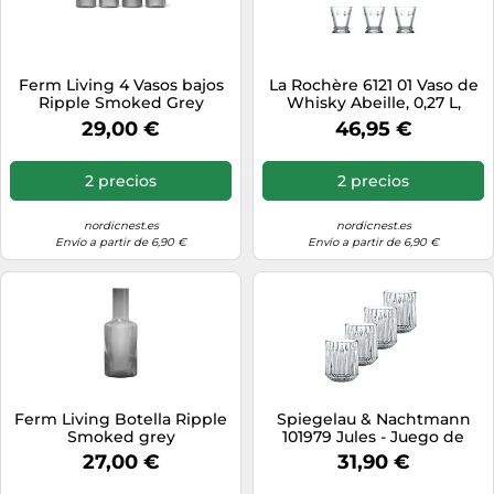
Ferm Living 4 Vasos bajos
La Rochère 6121 01 Vaso de
Ripple Smoked Grey
Whisky Abeille, 0,27 L,
transparente (6 unidades)
29,00 €
46,95 €
2 precios
2 precios
nordicnest.es
nordicnest.es
Envío a partir de 6,90 €
Envío a partir de 6,90 €
Ferm Living Botella Ripple
Spiegelau & Nachtmann
Smoked grey
101979 Jules - Juego de
vasos (305 ml)
27,00 €
31,90 €