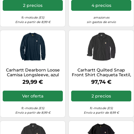
2 precios
4 precios
fc-moto.de (ES)
amazon.es
Envío a partir de 8,99 €
sin gastos de envío
Carhartt Dearborn Loose
Carhartt Quilted Snap
Camisa Longsleeve, azul
Front Shirt Chaqueta Textil,
oscuro, Talla S
negro, Talla XL
29,99 €
97,74 €
Ver oferta
2 precios
fc-moto.de (ES)
fc-moto.de (ES)
Envío a partir de 8,99 €
Envío a partir de 8,99 €