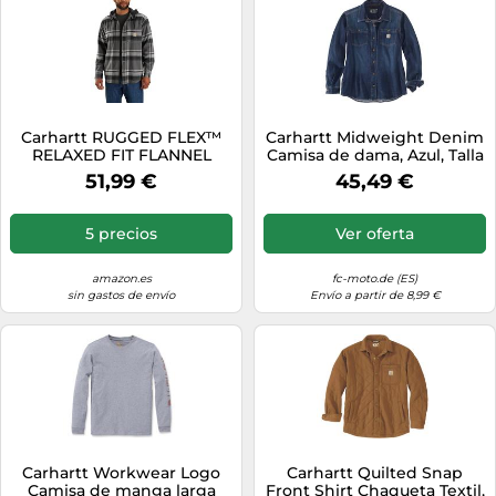
Carhartt RUGGED FLEX™
Carhartt Midweight Denim
RELAXED FIT FLANNEL
Camisa de dama, Azul, Talla
FLEECE LINED HOODED
L
51,99 €
45,49 €
SHIRT JAC, Chaqueta polar
Hombre, Negro, S
5 precios
Ver oferta
amazon.es
fc-moto.de (ES)
sin gastos de envío
Envío a partir de 8,99 €
Carhartt Workwear Logo
Carhartt Quilted Snap
Camisa de manga larga
Front Shirt Chaqueta Textil,