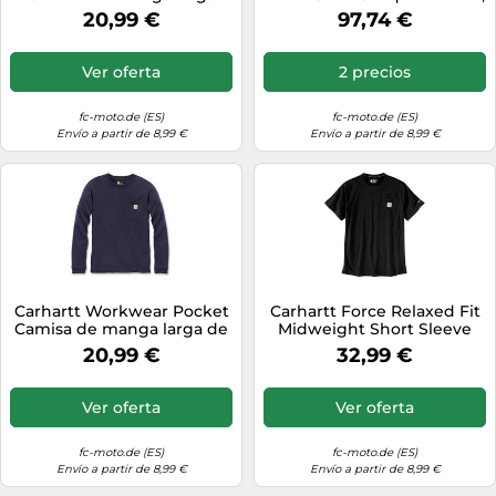
para damas, gris, Talla L
Marrón claro, Talla XL
20,99 €
97,74 €
Ver oferta
2 precios
fc-moto.de (ES)
fc-moto.de (ES)
Envío a partir de 8,99 €
Envío a partir de 8,99 €
Carhartt Workwear Pocket
Carhartt Force Relaxed Fit
Camisa de manga larga de
Midweight Short Sleeve
mujer, Azul marino, Talla S
Pocket Camiseta, negro,
20,99 €
32,99 €
Talla M
Ver oferta
Ver oferta
fc-moto.de (ES)
fc-moto.de (ES)
Envío a partir de 8,99 €
Envío a partir de 8,99 €