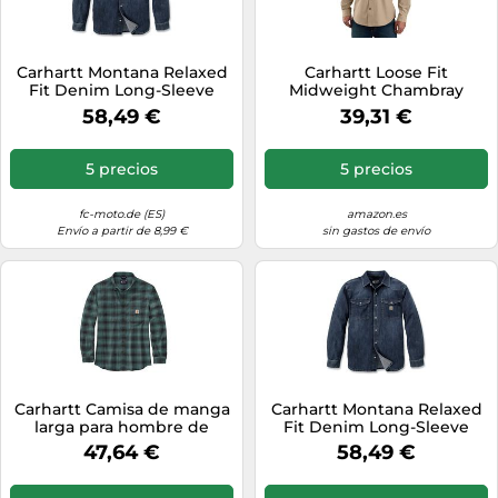
Carhartt Montana Relaxed
Carhartt Loose Fit
Fit Denim Long-Sleeve
Midweight Chambray
Snap Front Camisa, azul
Long-Sleeve Shirt, Camisa
58,49 €
39,31 €
oscuro, Talla XL
con Botones Work Utility
de los Hombres, Dark Tan
Chambray,
5 precios
5 precios
fc-moto.de (ES)
amazon.es
Envío a partir de 8,99 €
sin gastos de envío
Carhartt Camisa de manga
Carhartt Montana Relaxed
larga para hombre de
Fit Denim Long-Sleeve
franela L/S a cuadros, Sea
Snap Front Camisa, azul
47,64 €
58,49 €
Pine, XXL
oscuro, Talla L