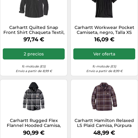
Carhartt Quilted Snap
Carhartt Workwear Pocket
Front Shirt Chaqueta Textil,
Camiseta, negro, Talla XS
negro, Talla S
97,74 €
16,09 €
2 precios
Ver oferta
fc-moto.de (ES)
fc-moto.de (ES)
Envío a partir de 8,99 €
Envío a partir de 8,99 €
Carhartt Rugged Flex
Carhartt Hamilton Relaxed
Flannel Hooded Camisa,
LS Plaid Camisa, Púrpura
negro, Talla M
oscuro/morado, Talla M
90,99 €
48,99 €