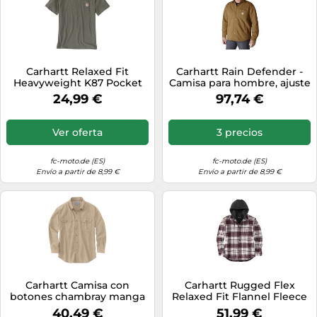
Carhartt Relaxed Fit
Carhartt Rain Defender -
Heavyweight K87 Pocket
Camisa para hombre, ajuste
Camiseta, gris/oliva, Talla M
holgado, acolchada, con
24,99 €
97,74 €
cierre frontal, Carhartt
Brown, Medium
Ver oferta
3 precios
fc-moto.de (ES)
fc-moto.de (ES)
Envío a partir de 8,99 €
Envío a partir de 8,99 €
Carhartt Camisa con
Carhartt Rugged Flex
botones chambray manga
Relaxed Fit Flannel Fleece
larga corte holgado Work
Lined Hooded Shirt Jac
40,49 €
51,99 €