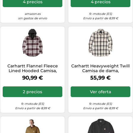
4 precios
4 precios
amazon.es
fc-moto.de (ES)
sin gastos de envío
Envío a partir de 8,99 €
Carhartt Flannel Fleece
Carhartt Heavyweight Twill
Lined Hooded Camisa,
Camisa de dama,
Blanco, Talla XL
Blanco/Negro, Talla L
90,99 €
55,99 €
2 precios
Ver oferta
fc-moto.de (ES)
fc-moto.de (ES)
Envío a partir de 8,99 €
Envío a partir de 8,99 €