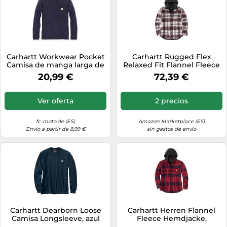
Carhartt Workwear Pocket
Carhartt Rugged Flex
Camisa de manga larga de
Relaxed Fit Flannel Fleece
mujer, Azul marino, Talla XL
Lined Hooded Shirt Jac
20,99 €
72,39 €
Camisa con Botones de
Utilidad de Trabajo, Malt, L
de los Hombres
Ver oferta
2 precios
fc-moto.de (ES)
Amazon Marketplace (ES)
Envío a partir de 8,99 €
sin gastos de envío
Carhartt Dearborn Loose
Carhartt Herren Flannel
Camisa Longsleeve, azul
Fleece Hemdjacke,
oscuro, Talla XXL
Oxblood - Rot, XXL, 105621