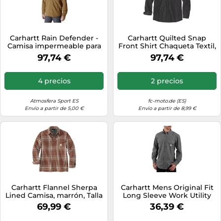
Carhartt Rain Defender -
Carhartt Quilted Snap
Camisa impermeable para
Front Shirt Chaqueta Textil,
hombre, ajuste holgado,
negro, Talla M
97,74 €
97,74 €
acolchada, con cierre
frontal, Marrón Carhartt,
Large
4 precios
2 precios
Atmosfera Sport ES
fc-moto.de (ES)
Envío a partir de 5,00 €
Envío a partir de 8,99 €
Carhartt Flannel Sherpa
Carhartt Mens Original Fit
Lined Camisa, marrón, Talla
Long Sleeve Work Utility
S
Button Down Shirt, Black
69,99 €
36,39 €
Chambray, XX-Large US