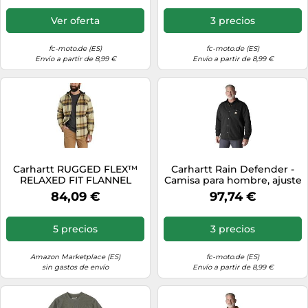
Ver oferta
3 precios
fc-moto.de (ES)
fc-moto.de (ES)
Envío a partir de 8,99 €
Envío a partir de 8,99 €
Carhartt RUGGED FLEX™
Carhartt Rain Defender -
RELAXED FIT FLANNEL
Camisa para hombre, ajuste
FLEECE LINED HOODED
holgado, acolchada, con
84,09 €
97,74 €
SHIRT JAC, Chaqueta polar
cierre frontal, Negro -,
Hombre, Marrón Oscuro, XL
Large
5 precios
3 precios
Amazon Marketplace (ES)
fc-moto.de (ES)
sin gastos de envío
Envío a partir de 8,99 €