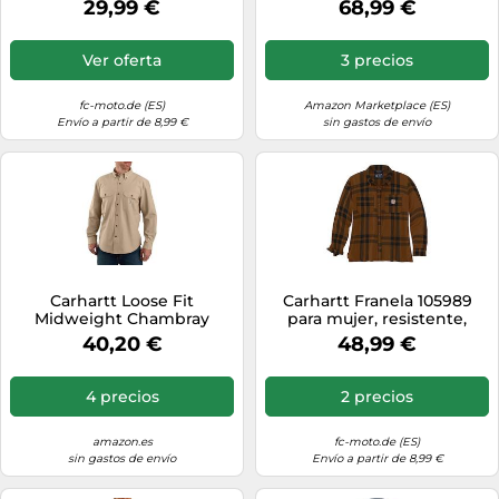
29,99 €
68,99 €
Ver oferta
3 precios
fc-moto.de (ES)
Amazon Marketplace (ES)
Envío a partir de 8,99 €
sin gastos de envío
Carhartt Loose Fit
Carhartt Franela 105989
Midweight Chambray
para mujer, resistente,
Long-Sleeve Shirt, Camisa
flexible, holgada, de peso
40,20 €
48,99 €
con Botones Work Utility
medio, Carhartt Marrón
de los Hombres, Dark Tan
jaspeado, Large
Chambray,
4 precios
2 precios
amazon.es
fc-moto.de (ES)
sin gastos de envío
Envío a partir de 8,99 €