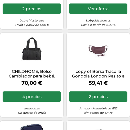
2 precios
Ver oferta
babychicstore.es
babychicstore.es
Envío a partir de 6,90 €
Envío a partir de 6,90 €
CHILDHOME, Bolso
copy of Borsa Tracolla
Cambiador para bebé,
Gondola London Pasito a
Mommy Bag, Cambiador
Pasito
70,00 €
59,41 €
bebé Incluido, Mucho
espacio Almacenamiento,
Fijaciones para cochecito,
4 precios
2 precios
Correa para el hombro,
Algodón, 22L, Firma
Mommy Club, Negro
amazon.es
Amazon Marketplace (ES)
sin gastos de envío
sin gastos de envío