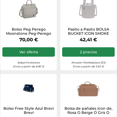
Bolso Peg Perego
Pasito a Pasito BOLSA
Moonstone Peg-Perego
BUCKET ICON SMOKE
70,00 €
42,41 €
Ver oferta
2 precios
babychicstore.es
Amazon Marketplace (ES)
Envío a partir de 6,90 €
Envío a partir de 3,50 €
Bolso Free Style Azul Brevi
Bolsa de pañales Icon de,
Brevi
Rosa O Beige O Gris O
Caramelo, Contemporáneo