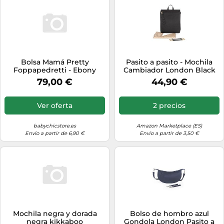
Bolsa Mamá Pretty
Pasito a pasito - Mochila
Foppapedretti - Ebony
Cambiador London Black
Foppapedretti
79,00 €
44,90 €
Ver oferta
2 precios
babychicstore.es
Amazon Marketplace (ES)
Envío a partir de 6,90 €
Envío a partir de 3,50 €
Mochila negra y dorada
Bolso de hombro azul
negra kikkaboo
Gondola London Pasito a