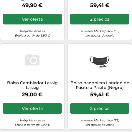
Pasito
49,90 €
59,41 €
Ver oferta
2 precios
babychicstore.es
Amazon Marketplace (ES)
Envío a partir de 6,90 €
sin gastos de envío
Bolso Cambiador Lassig
Bolso bandolera London de
Lassig
Pasito a Pasito (Negro)
29,00 €
59,41 €
Ver oferta
2 precios
babychicstore.es
Amazon Marketplace (ES)
Envío a partir de 6,90 €
sin gastos de envío