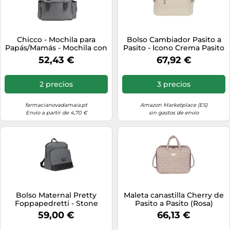
Chicco - Mochila para
Bolso Cambiador Pasito a
Papás/Mamás - Mochila con
Pasito - Icono Crema Pasito
Compartimentos Ideal para
a Pasito
52,43 €
67,92 €
Accesorios Del Bebé, Color
Negra, unisex
2 precios
3 precios
farmacianovadamaia.pt
Amazon Marketplace (ES)
Envío a partir de 4,70 €
sin gastos de envío
Bolso Maternal Pretty
Maleta canastilla Cherry de
Foppapedretti - Stone
Pasito a Pasito (Rosa)
Foppapedretti
59,00 €
66,13 €