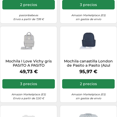
2 precios
3 precios
pasionbebe.es
Amazon Marketplace (ES)
Envío a partir de 7,99 €
sin gastos de envío
Mochila I Love Vichy gris
Mochila canastilla London
PASITO A PASITO
de Pasito a Pasito (Azul
marino)
49,73 €
95,97 €
3 precios
2 precios
Amazon Marketplace (ES)
Amazon Marketplace (ES)
Envío a partir de 3,50 €
sin gastos de envío