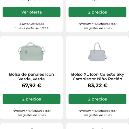
Ver oferta
2 precios
babychicstore.es
Amazon Marketplace (ES)
Envío a partir de 6,90 €
sin gastos de envío
Bolsa de pañales Icon
Bolso XL Icon Celeste Sky
Verde, verde
Cambiador Niño Recién
Nacido Porta Pañales
67,92 €
83,22 €
Maleta Parto, azul celeste,
X-Large
2 precios
2 precios
Amazon Marketplace (ES)
Amazon Marketplace (ES)
sin gastos de envío
sin gastos de envío