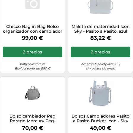
Chicco Bag in Bag Bolso
Maleta de maternidad Icon
organizador con cambiador
Sky - Pasito a Pasito, azul
y minibolso en ecopiel,
cielo (sky), Modern
99,00 €
83,22 €
color negro (Pure Black)
2 precios
2 precios
babychicstore.es
Amazon Marketplace (ES)
Envío a partir de 6,90 €
sin gastos de envío
Bolso cambiador Peg
Bolsos Cambiadores Pasito
Perego Mercury Peg-
a Pasito Bucket Icon - Sky
Perego
Pasito a Pasito
70,00 €
49,00 €