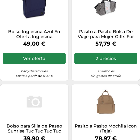
Bolso Inglesina Azul En
Pasito a Pasito Bolsa De
Oferta Inglesina
Viaje para Mujer Gifts For
Mums. Maleta En Lona
49,00 €
57,79 €
Estampada. Se Adapta Al
Equipaje De Cabina.
Medidas: 34 X 22 X 14 Cm.,
Ver oferta
2 precios
Color Topo, 750 g
babychicstore.es
amazon.es
Envío a partir de 6,90 €
sin gastos de envío
Bolso para Silla de Paseo
Pasito a Pasito Mochila Icon
Sunrise Tuc Tuc Tuc Tuc
(Teja)
39,90 €
78,97 €