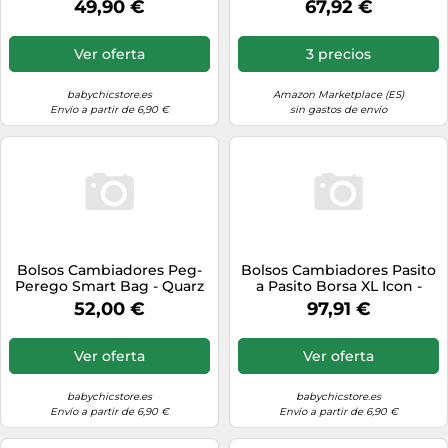
49,90 €
67,92 €
Ver oferta
3 precios
babychicstore.es
Amazon Marketplace (ES)
Envío a partir de 6,90 €
sin gastos de envío
Bolsos Cambiadores Peg-
Bolsos Cambiadores Pasito
Perego Smart Bag - Quarz
a Pasito Borsa XL Icon -
Peg-Perego
Cream Pasito a Pasito
52,00 €
97,91 €
Ver oferta
Ver oferta
babychicstore.es
babychicstore.es
Envío a partir de 6,90 €
Envío a partir de 6,90 €