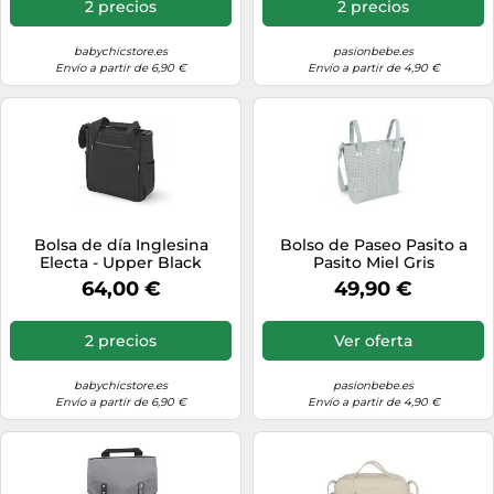
2 precios
2 precios
babychicstore.es
pasionbebe.es
Envío a partir de 6,90 €
Envío a partir de 4,90 €
Bolsa de día Inglesina
Bolso de Paseo Pasito a
Electa - Upper Black
Pasito Miel Gris
Inglesina
64,00 €
49,90 €
2 precios
Ver oferta
babychicstore.es
pasionbebe.es
Envío a partir de 6,90 €
Envío a partir de 4,90 €