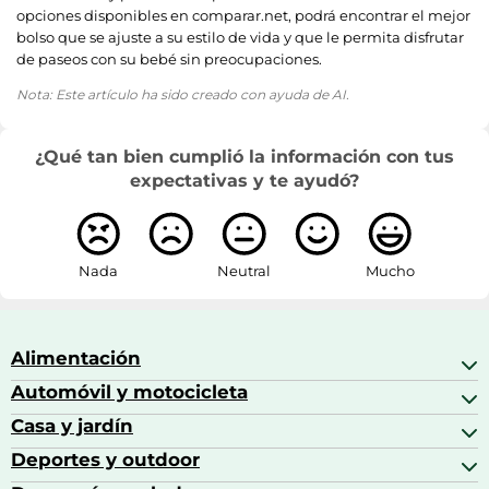
opciones disponibles en comparar.net, podrá encontrar el mejor
bolso que se ajuste a su estilo de vida y que le permita disfrutar
de paseos con su bebé sin preocupaciones.
Nota: Este artículo ha sido creado con ayuda de AI.
¿Qué tan bien cumplió la información con tus
expectativas y te ayudó?
Nada
Neutral
Mucho
Alimentación
Automóvil y motocicleta
Bebidas
Bebidas espirituosas
Casa y jardín
Accesorios para coche
Brandy
Aceite de motor y manutención
Deportes y outdoor
Accesorios de hogar y cocina
Café
Aceites motor
Aires acondicionados