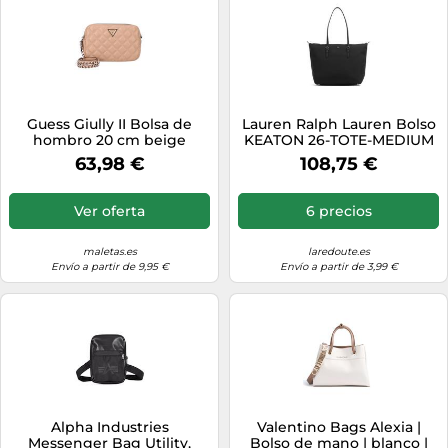
Guess Giully II Bolsa de
Lauren Ralph Lauren Bolso
hombro 20 cm beige
KEATON 26-TOTE-MEDIUM
in Negro única
63,98 €
108,75 €
Ver oferta
6 precios
maletas.es
laredoute.es
Envío a partir de 9,95 €
Envío a partir de 3,99 €
Alpha Industries
Valentino Bags Alexia |
Messenger Bag Utility,
Bolso de mano | blanco |