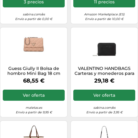
3 precios
11 precios
sabina.com/es
Amazon Marketplace (ES)
Envío a partir de 0,00 €
Envío a partir de 10,00 €
Guess Giully II Bolsa de
VALENTINO HANDBAGS
hombro Mini Bag 18 cm
Carteras y monederos para
beige
mujer Cartera VPS9UJ137
68,55 €
29,18 €
Pandia
Ver oferta
Ver oferta
maletas.es
sabina.com/es
Envío a partir de 9,95 €
Envío a partir de 3,95 €