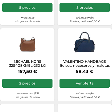
5 precios
5 precios
maletas.es
sabina.com/es
sin gastos de envío
Envío a partir de 0,00 €
MICHAEL KORS
VALENTINO HANDBAGS
32S4G8KM9L-230 LG
Bolsos, neceseres y maletas
XBODY Women LUGGAGE
para mujer BOLSO JENNY
157,50 €
58,43 €
Size One Size
VBSA9T23
2 precios
Ver oferta
wardow.com (ES)
sabina.com/es
sin gastos de envío
Envío a partir de 0,00 €