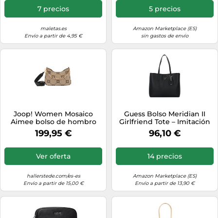
7 precios
5 precios
maletas.es
Amazon Marketplace (ES)
Envío a partir de 4,95 €
sin gastos de envío
Joop! Women Mosaico
Guess Bolso Meridian II
Aimee bolso de hombro
Girlfriend Tote – Imitación
Universal Beige con patrón
de cuero – Negro – Mujer
199,95 €
96,10 €
Ver oferta
14 precios
hallerstede.com/es-es
Amazon Marketplace (ES)
Envío a partir de 15,00 €
Envío a partir de 13,90 €