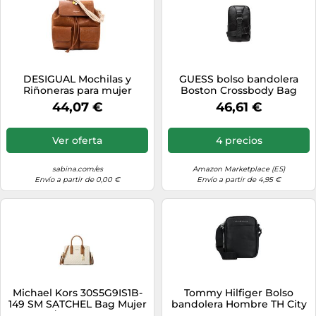
DESIGUAL Mochilas y
GUESS bolso bandolera
Riñoneras para mujer
Boston Crossbody Bag
Mochila pequeña bordados
Black negro
44,07 €
46,61 €
Ver oferta
4 precios
sabina.com/es
Amazon Marketplace (ES)
Envío a partir de 0,00 €
Envío a partir de 4,95 €
Michael Kors 30S5G9IS1B-
Tommy Hilfiger Bolso
149 SM SATCHEL Bag Mujer
bandolera Hombre TH City
VANILLA/ACRN Tamaño OS
Mini Reporter pequeño,