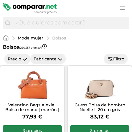
Accesorios de moda
Estufas y chimeneas
Cascos de bicicleta
Cortapelos y cortabarbas
Campanas extractoras
Cuidado e higiene del bebé
Consolas
Vinos espumosos
Comida para perros
GPS
Bolsos y maletas
Fregaderos
Ciclismo
Cosmética y perfumes
Cepillos de dientes eléctricos
Cunas de viaje
Cámaras para niños
Vodka
Farmacia veterinaria
GPS y audio
Botas mujer
Herramientas eléctricas
Cubiertas bicicleta
Cuidado corporal
Cortapelos y cortabarbas
Juguetes
Disfraces infantiles
Whisky
Gatos
Mantenimiento y cuidado del coche
Calzado de montaña
Hidrolimpiadoras
Deportes
Cuidado de la barba
Cámaras réflex y DSLR
Material escolar
Drones
Material ortopédico para mascotas
Monos de moto
Calzado hombre
Iluminación
Moda mujer
Bolsos
Equipamiento ciclista
Cuidado del cabello
Electrónica del hogar
Pañales
Funko
Peces
Neumáticos
Disfraces
Jardinería
Bolsos
Equipamiento outdoor
(290.257 ofertas*)
Cuidado e higiene del bebé
Fotografía y vídeo
Peluches
Juegos
Perros
Recambios coche
Fundas para móvil
Lijadoras
GPS outdoor
Desodorantes
Precio
Fabricante
Filtro
Frigoríficos y neveras
Ropa infantil
Juegos de consola y PC
Productos veterinarios
Ruedas y neumáticos
Gafas de sol
Materiales bellas artes
GPS y wearables
Fragancias
Gaming
Sacos carrito bebé
Juguetes
Pájaros
Sillas de coche
Joyas
Muebles
Nutrición deportiva
Gafas y lentillas
Hornos
Transporte del bebé
Juguetes de exterior
Reptiles
Sistemas de transporte y remolque
Maletas
Papelería
Palas de pádel
Higiene bucal
Impresoras multifunción
Tronas
LEGO
Roedores, conejos y hurones
Medias y calcetines
Piscinas
Patines en línea
Lentillas
Impresoras y escáneres
Vigilabebés
Maquetas RC
Transportines
Mochilas
Taladros
Patinetes eléctricos
Maquillaje
Informática
Valentino Bags Alexia |
Guess Bolsa de hombro
Modelismo
Bolso de mano | marrón |
Moda hombre
Noelle II 20 cm gris
Textil hogar
Pies de gato
Material médico
Juguetes electrónicos
sintética
77,93 €
83,12 €
Muñecas
Moda infantil
Tratamiento del aire
Raquetas de tenis
Medicamentos y complementos alimenticios
Lavadoras
Ordenadores infantiles
Moda mujer
Ventiladores
Ropa de montaña
3 precios
3 precios
Perfumes de hombre