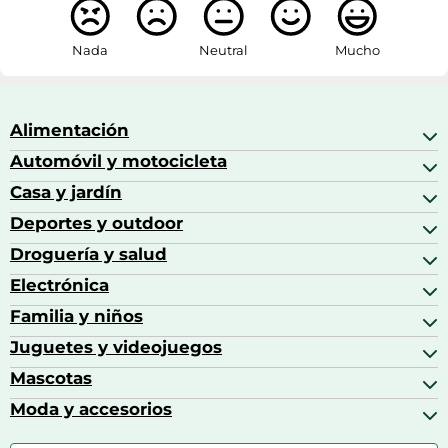
Nada
Neutral
Mucho
Alimentación
Automóvil y motocicleta
Bebidas
Bebidas espirituosas
Casa y jardín
Accesorios para coche
Brandy
Aceite de motor y manutención
Deportes y outdoor
Accesorios de hogar y cocina
Café
Aceites motor
Aires acondicionados
Droguería y salud
Balones de fútbol
Altavoces coche
Artículos de decoración
Bicicletas
Electrónica
Alimentación del bebé
Barbacoas
Bicicletas elípticas
Alimentación y lactancia
Familia y niños
Altavoces
Bolsas bicicleta
Artículos de limpieza del hogar
Aspiradoras
Juguetes y videojuegos
Accesorios para el bebé
Básculas de baño
Auriculares
Alimentación y lactancia
Mascotas
Accesorios gaming
Cafeteras de cápsulas
Calzado infantil
Barbies
Moda y accesorios
Accesorios para caballos
Carritos de bebé
Casas de muñecas
Comida para gatos
Accesorios de moda