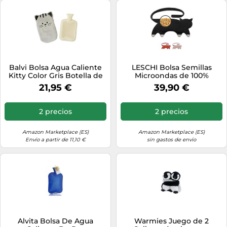
Balvi Bolsa Agua Caliente
LESCHI Bolsa Semillas
Kitty Color Gris Botella de
Microondas de 100%
Agua Caliente con Cubierta
Algodón y Trigo Orgánicos,
21,95 €
39,90 €
Suave en Forma de ga
Saco de Semillas con
Funda Lavable, Saco
Térmico de Semillas ideal
2 precios
2 precios
para Dolores Menstruales,
Cólicos y Dolor Abdominal,
Gata negra
Amazon Marketplace (ES)
Amazon Marketplace (ES)
Envío a partir de 11,10 €
sin gastos de envío
Alvita Bolsa De Agua
Warmies Juego de 2