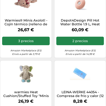
Warmies® Minis Axolotl -
Depot4Design Pill Hot
Cojín térmico (relleno de
Water Bottle 1.9 L, Heat
lavanda, 20 cm, 280 g,
Pad, PVC, Neopreno, Pale
26,67 €
60,09 €
diseño exclusivo de
Pink
Warmies para Greenlife
Value)
3 precios
2 precios
Amazon Marketplace (ES)
Amazon Marketplace (ES)
Envío a partir de 3,79 €
Envío a partir de 14,99 €
warmies Heat
LEINA-WERKE 44054 -
Cushion/Stuffed Toy "Minis
Compresa de frío y calor (12
Baby Elephant" Removable
x 29 cm)
26,19 €
8,28 €
Millet Lavender Filling, Gris