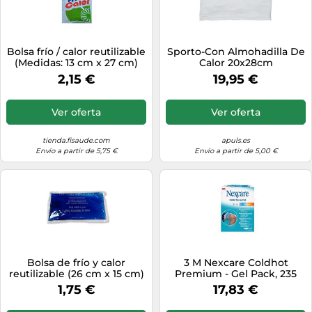
Bolsa frío / calor reutilizable
Sporto-Con Almohadilla De
(Medidas: 13 cm x 27 cm)
Calor 20x28cm
(Reutilizable)
2,15 €
19,95 €
Ver oferta
Ver oferta
tienda.fisaude.com
apuls.es
Envío a partir de 5,75 €
Envío a partir de 5,00 €
Bolsa de frío y calor
3 M Nexcare Coldhot
reutilizable (26 cm x 15 cm)
Premium - Gel Pack, 235
Mm x 110 Mm, 371 Gramos
1,75 €
17,83 €