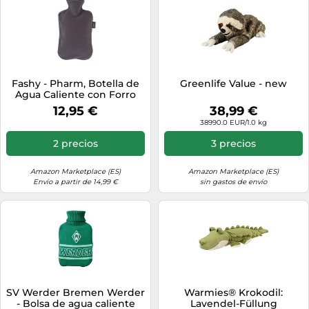
Fashy - Pharm, Botella de
Greenlife Value - new
Agua Caliente con Forro
Polar, 2 l, Color: Gris
12,95 €
38,99 €
38990.0 EUR/1.0 kg
2 precios
3 precios
Amazon Marketplace (ES)
Amazon Marketplace (ES)
Envío a partir de 14,99 €
sin gastos de envío
SV Werder Bremen Werder
Warmies® Krokodil:
- Bolsa de agua caliente
Lavendel-Füllung