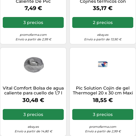
Caliente De Pvc
Cojines térmicos con
diseño de pingüinos
7,49 €
35,17 €
3 precios
2 precios
promofarma.com
ebay.es
Envío a partir de 2,99 €
Envío a partir de 13,90 €
Vital Comfort Bolsa de agua
Pic Solution Cojín de gel
caliente para cuello de 1,7 l
Thermogel 20 x 30 cm Maxi
con embudo ancho, cierre
30,48 €
18,55 €
de y cuello alto, calienta
cuello y hombros, funda de
forro polar extraíble, ideal
3 precios
3 precios
para relajarse y calentarse
ebay.es
promofarma.com
Envío a partir de 14,80 €
Envío a partir de 2,99 €