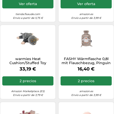
Ver oferta
Ver oferta
tienda.fisaude.com
amazon.es
Envío a partir de 5,75 €
Envío a partir de 3,99 €
warmies Heat
FASHY Wärmflasche 0,8l
Cushion/Stuffed Toy
mit Flauschbezug, Pinguin
Sleeping Mole Millet
33,19 €
16,40 €
Lavender Filling 45 cm 700
g, Marrón, 17418175
2 precios
2 precios
Amazon Marketplace (ES)
amazon.es
Envío a partir de 3,79 €
Envío a partir de 3,99 €