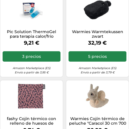
Pic Solution ThermoGel
Warmies Warmtekussen
para terapia calor/frío
zwart
9,21 €
32,19 €
3 precios
5 precios
Amazon Marketplace (ES)
Amazon Marketplace (ES)
Envío a partir de 3,95 €
Envío a partir de 3,79 €
fashy Cojín térmico con
Warmies Cojín térmico de
relleno de huesos de
peluche "Caracol 30 cm 700
cereza, cámara de algodón,
g (exclusivo diseño