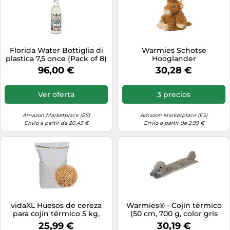
Florida Water Bottiglia di
Warmies Schotse
plastica 7,5 once (Pack of 8)
Hooglander
96,00 €
30,28 €
Ver oferta
3 precios
Amazon Marketplace (ES)
Amazon Marketplace (ES)
Envío a partir de 20,43 €
Envío a partir de 2,99 €
vidaXL Huesos de cereza
Warmies® - Cojín térmico
para cojín térmico 5 kg,
(50 cm, 700 g, color gris
pepitas de cereza, pepita
25,99 €
30,19 €