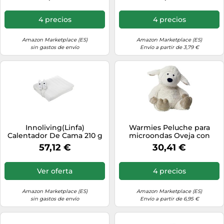
de cereza, cáscara de
cereza, hueso de cereza,
corazón de cereza
4 precios
4 precios
Amazon Marketplace (ES)
Amazon Marketplace (ES)
sin gastos de envío
Envío a partir de 3,79 €
Innoliving(Linfa)
Warmies Peluche para
Calentador De Cama 210 g
microondas Oveja con
aroma a lavanda 1 pieza
57,12 €
30,41 €
Ver oferta
4 precios
Amazon Marketplace (ES)
Amazon Marketplace (ES)
sin gastos de envío
Envío a partir de 6,95 €