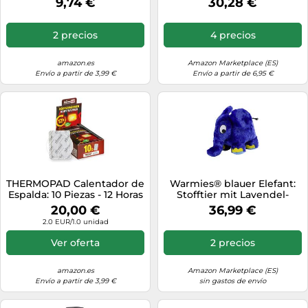
9,74 €
30,28 €
color rojo
Warmies para Greenlife
Value)
2 precios
4 precios
amazon.es
Amazon Marketplace (ES)
Envío a partir de 3,99 €
Envío a partir de 6,95 €
THERMOPAD Calentador de
Warmies® blauer Elefant:
Espalda: 10 Piezas - 12 Horas
Stofftier mit Lavendel-
de Calor - Activado por Aire
Füllung
20,00 €
36,99 €
- Uso inmediato
2.0 EUR/1.0 unidad
Ver oferta
2 precios
amazon.es
Amazon Marketplace (ES)
Envío a partir de 3,99 €
sin gastos de envío