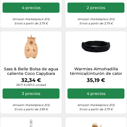
Azul, 20 cm 280 g
4 precios
2 precios
Amazon Marketplace (ES)
Amazon Marketplace (ES)
Envío a partir de 3,79 €
Envío a partir de 3,79 €
Sass & Belle Bolsa de agua
Warmies Almohadilla
caliente Coco Capybara
térmica/cinturón de calor
de alta calidad, relleno de
32,34 €
35,19 €
lavanda y mijo negro, 130
28.71 EUR/1.0 unidad
cm, 850 g
3 precios
4 precios
Amazon Marketplace (ES)
Amazon Marketplace (ES)
Envío a partir de 3,99 €
Envío a partir de 3,79 €