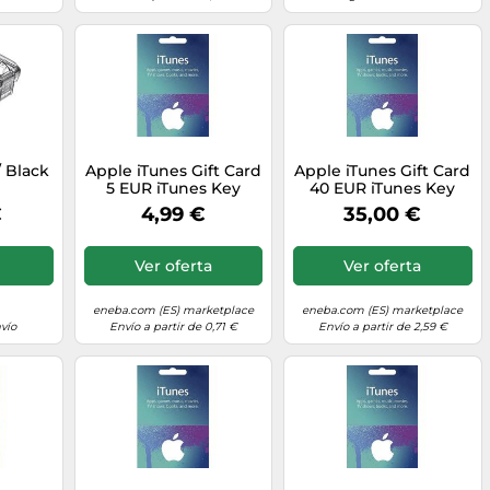
/ Black
Apple iTunes Gift Card
Apple iTunes Gift Card
5 EUR iTunes Key
40 EUR iTunes Key
SPAIN
SPAIN
€
4,99 €
35,00 €
Ver oferta
Ver oferta
eneba.com (ES) marketplace
eneba.com (ES) marketplace
vío
Envío a partir de 0,71 €
Envío a partir de 2,59 €