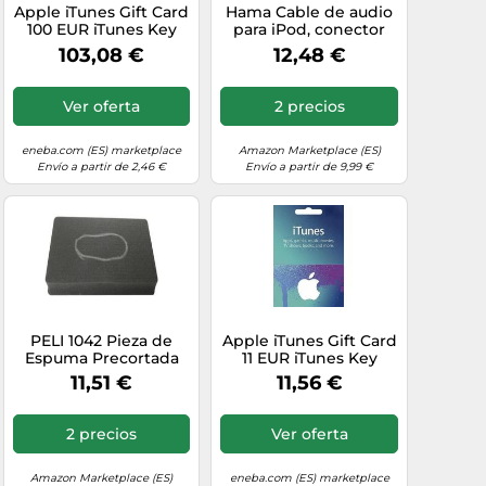
Apple iTunes Gift Card
Hama Cable de audio
100 EUR iTunes Key
para iPod, conector
SPAIN
jack de 3,5 mm
103,08 €
12,48 €
Ver oferta
2 precios
eneba.com (ES) marketplace
Amazon Marketplace (ES)
Envío a partir de 2,46 €
Envío a partir de 9,99 €
PELI 1042 Pieza de
Apple iTunes Gift Card
Espuma Precortada
11 EUR iTunes Key
Pick N Pluck,
SPAIN
11,51 €
11,56 €
Accesorio Original
para Maletas
Protector, Compatible
2 precios
Ver oferta
1040, Color: Negro
Amazon Marketplace (ES)
eneba.com (ES) marketplace