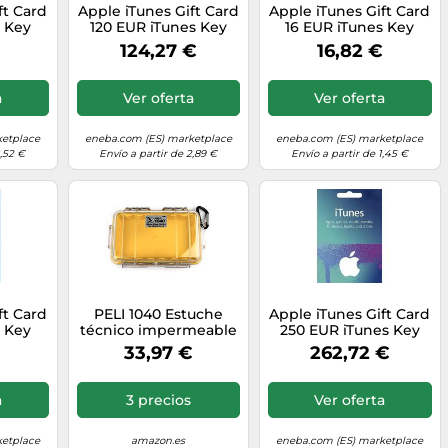
ft Card
Apple iTunes Gift Card
Apple iTunes Gift Card
s Key
120 EUR iTunes Key
16 EUR iTunes Key
SPAIN
SPAIN
124,27 €
16,82 €
a
Ver oferta
Ver oferta
ketplace
eneba.com (ES) marketplace
eneba.com (ES) marketplace
1,52 €
Envío a partir de 2,89 €
Envío a partir de 1,45 €
ft Card
PELI 1040 Estuche
Apple iTunes Gift Card
s Key
técnico impermeable
250 EUR iTunes Key
para protección de
SPAIN
33,97 €
262,72 €
pequeños objetos en
actividades outdoor -
escalada, rafting,
a
3 precios
Ver oferta
pesca -IP67 estanco,
0,7L capacidad,
fabricado en EE.UU,
ketplace
amazon.es
eneba.com (ES) marketplace