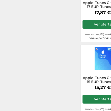
Apple iTunes Gi
17 EUR iTune
SPAIN
17,87 €
Ver ofert
eneba.com (ES) mar
Envío a partir de 
Apple iTunes Gi
15 EUR iTune
SPAIN
15,27 €
Ver ofert
eneba.com (ES) mar