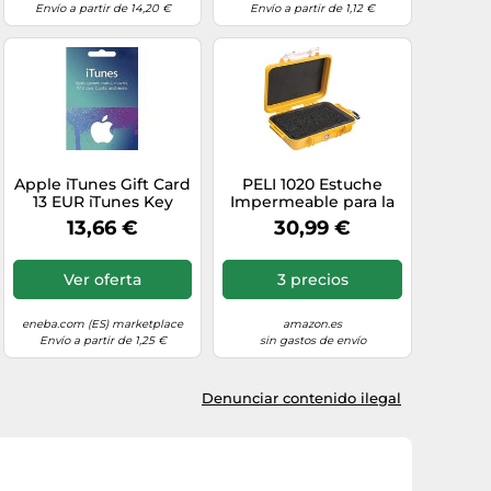
Envío a partir de 14,20 €
Envío a partir de 1,12 €
Apple iTunes Gift Card
PELI 1020 Estuche
13 EUR iTunes Key
Impermeable para la
SPAIN
playa, windsurf, kayak,
13,66 €
30,99 €
senderismo y otras
actividades Outdoor,
IP67 estanco e
Ver oferta
3 precios
impermeable al polvo,
0,5L capacidad,
fabricado en EE.UU,
eneba.com (ES) marketplace
amazon.es
color amarillo/color
Envío a partir de 1,25 €
sin gastos de envío
n1L
Denunciar contenido ilegal