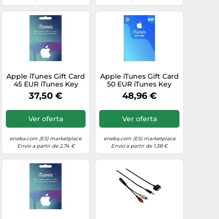
Apple iTunes Gift Card
Apple iTunes Gift Card
45 EUR iTunes Key
50 EUR iTunes Key
SPAIN
SPAIN
37,50 €
48,96 €
Ver oferta
Ver oferta
eneba.com (ES) marketplace
eneba.com (ES) marketplace
Envío a partir de 2,74 €
Envío a partir de 1,38 €