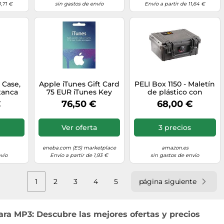
Color
0,71 €
sin gastos de envío
Envío a partir de 11,64 €
Amarillo/transpar1L
 Case,
Apple iTunes Gift Card
PELI Box 1150 - Maletín
tanca
75 EUR iTunes Key
de plástico con
ñas
SPAIN
aislante de espuma,
€
76,50 €
68,00 €
 en
negro
 aire
ayak,
Ver oferta
3 precios
ya o
P67
L de
eneba.com (ES) marketplace
amazon.es
ricada
vío
Envío a partir de 1,93 €
sin gastos de envío
r negro
1
2
3
4
5
página siguiente
ara MP3: Descubre las mejores ofertas y precios