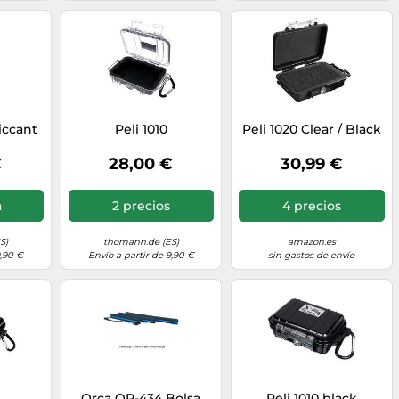
iccant
Peli 1010
Peli 1020 Clear / Black
€
28,00 €
30,99 €
a
2 precios
4 precios
S)
thomann.de (ES)
amazon.es
9,90 €
Envío a partir de 9,90 €
sin gastos de envío
Orca OR-434 Bolsa
Peli 1010 black