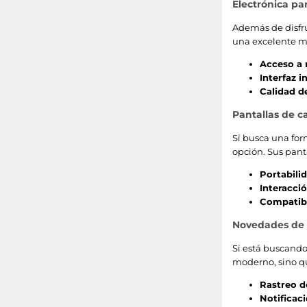
Electrónica pa
Además de disfru
una excelente man
Acceso a 
Interfaz i
Calidad d
Pantallas de c
Si busca una for
opción. Sus pant
Portabili
Interacció
Compatibi
Novedades de 
Si está buscando
moderno, sino q
Rastreo d
Notificac