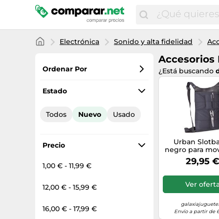
Electrónica
Sonido y alta fidelidad
Acc
Accesorios
Ordenar Por
¿Está buscando
Favoritos
Estado
Precio más bajo
Todos
Nuevo
Usado
Precio total
Precio más alto
Urban Slotb
Precio
negro para mov
urbana
29,95 
1,00 € - 11,99 €
Ver ofert
12,00 € - 15,99 €
galaxiajuguete
16,00 € - 17,99 €
Envío a partir de 