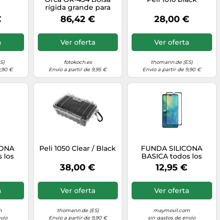
rígida grande para
Boompole
€
86,42 €
28,00 €
a
Ver oferta
Ver oferta
S)
fotokoch.es
thomann.de (ES)
9,90 €
Envío a partir de 9,95 €
Envío a partir de 9,90 €
CONA
Peli 1050 Clear / Black
FUNDA SILICONA
 los
BASICA todos los
ultar
modelos consultar
38,00 €
12,95 €
dad
disponibilidad
a
Ver oferta
Ver oferta
m
thomann.de (ES)
maymovil.com
vío
Envío a partir de 9,90 €
sin gastos de envío