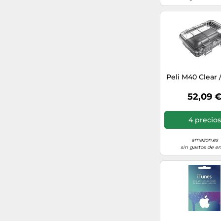
Atmosfera Sport ES
galaxiajuguete.es
Peli M40 Clear 
52,09 
4 precios
amazon.es
sin gastos de en