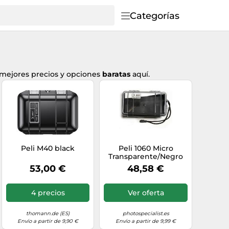
Categorías
 mejores precios y opciones
baratas
aquí.
Peli M40 black
Peli 1060 Micro
Transparente/Negro
53,00 €
48,58 €
4 precios
Ver oferta
thomann.de (ES)
photospecialist.es
Envío a partir de 9,90 €
Envío a partir de 9,99 €