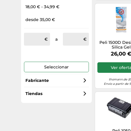
18,00 € - 34,99 €
desde 35,00 €
a
Peli 1500D Des
Silica Gel
26,00 
Seleccionar
Ver ofert
thomann.de (E
Fabricante
Envío a partir de 
Peli
Tiendas
vhbw
Amazon Marketplace (ES)
Subtel electronics
amazon.es
Peli 1050
Cellonic