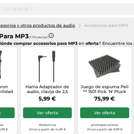
esorios y otros productos de audio
Accesorios para MP3
 Para MP3
(7.773 ofertas*)
dónde comprar
accesorios para MP3
en
oferta
? Encuentre los
aron
Hama Adaptador de
Juego de espuma Peli
ilidad
audio, clavija de 2,5
™ 1501 Pick 'N' Pluck
mm - acoplamiento
€
5,99 €
75,99 €
de 3,5 mm, estéreo
a
Ver oferta
Ver oferta
.es
fotokoch.es
photospecialist.es
6,99 €
Envío a partir de 14,95 €
Envío a partir de 9,99 €