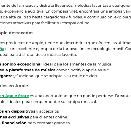
ante de la música y disfruta llevar sus melodías favoritas a cualquier
su experiencia auditiva. En comparar.net, encontrará una amplia va
s de alta calidad hasta cargadores y fundas. A continuación, explor
iones atractivas para facilitar su compra online.
pple destacados
 los productos de Apple, tiene que descubrir lo que ofrecen las últimas
ña
es un excelente ejemplo de la innovación en tecnología móvil. Co
ideal para disfrutar de su música favorita.
e sonido excepcional
, ideal para los amantes de la música.
eso a plataformas de música
como Spotify o Apple Music.
egante
y funcional que se adapta a su estilo de vida.
ales en Apple
en Apple Store
es una oportunidad que no puede perderse. Durante 
ple, ideales para complementar su equipo musical.
s en dispositivos
y accesorios.
es exclusivas
para clientes online.
 financiación
para compras grandes.