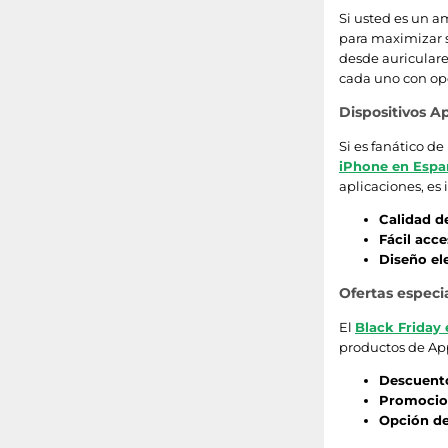
Si usted es un am
para maximizar 
desde auriculare
cada uno con opc
Dispositivos A
Si es fanático de
iPhone en Espa
aplicaciones, es 
Calidad d
Fácil acc
Diseño el
Ofertas especi
El
Black Friday 
productos de Ap
Descuento
Promocion
Opción de