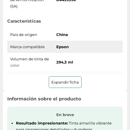
(SA)
Características
País de origen
China
Marca compatible
Epson
Volumen de tinta de
294,3 ml
color
Cantidad por
1 pieza(s)
Expandir ficha
paquete
Compatibilidad
ColorWorks C7500G
Información sobre el producto
Tipo de tinta de color
Tinta a base de pigmentos
En breve
Colores de impresión
Amarillo
Resultado impresionante:
Tinta amarilla vibrante
para impresiones detalladas y duraderas.