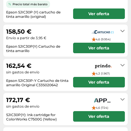
Lavavajillas y lavaplatos
Playmobil
Precio total más barato
Relojes
Ropa deportiva y outdoor
Perfumes de mujer
Media
Vehículos a escala
Epson SJIC30P (Y) cartucho de
Ver oferta
Relojes de pulsera
Tiendas de campaña
tinta amarillo (original)
Perfumes unisex
Microondas
1 working day
Sneakers
Zapatillas de tenis
Placer y anticoncepción
Monitores y pantallas ordenador
158,50 €
Tejer y crochet
Zapatillas deportivas
Productos de higiene corporal
Máquinas de afeitar
Envío a partir de 3,95 €
4,6 (9.954)
Zapatillas de atletismo
Productos para baño y ducha
Móviles
Epson SJIC30P(Y) Cartucho de
Ver oferta
Zapatillas de baloncesto
tinta amarillo
Protectores solares
Ordenadores portátiles
Envío 24 horas
Zapatos
Sets de belleza
Placas de cocina
162,54 €
Zapatos de invierno
Tensiómetros
sin gastos de envío
Radios
4,3 (1.967)
Zapatos mujer
Termómetros clínicos
Epson SJIC30P-Y Cartucho de tinta
Secadoras
Ver oferta
amarillo Original C33S020642
Tratamientos faciales
Disponibile in 2-4 giorni
Sonido y alta fidelidad
172,17 €
TV, vídeo y DVD
sin gastos de envío
4,6 (724)
Tablets
SJIC30P(Y): Ink cartridge for
Ver oferta
Telecomunicaciones
ColorWorks C7500G (Yellow)
En hasta 2 días hábiles
Televisores