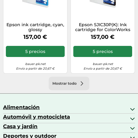
Epson ink cartridge, cyan,
Epson SJIC30P(K): Ink
glossy
cartridge for ColorWorks
C7500G (Black)
157,00 €
157,00 €
5 precios
5 precios
bauer-pk.net
bauer-pk.net
Envío a partir de 20,67 €
Envío a partir de 20,67 €
Mostrar todo
Alimentación
Automóvil y motocicleta
Bebidas
Bebidas espirituosas
Casa y jardín
Accesorios para coche
Brandy
Aceite de motor y manutención
Deportes y outdoor
Accesorios de hogar y cocina