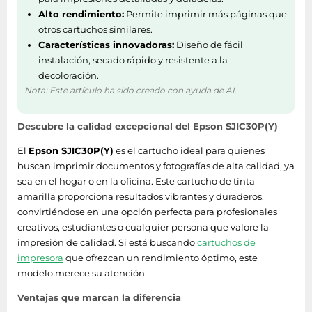
Tipo de tinta
Tinta a base de pigmentos
Alto rendimiento:
Permite imprimir más páginas que
otros cartuchos similares.
Tipo
Original
Características innovadoras:
Diseño de fácil
instalación, secado rápido y resistente a la
Empaquetado
decoloración.
Nota: Este artículo ha sido creado con ayuda de AI.
Ancho del paquete
70 mm
Descubre la calidad excepcional del Epson SJIC30P(Y)
Profundidad del
80 mm
paquete
El
Epson SJIC30P(Y)
es el cartucho ideal para quienes
buscan imprimir documentos y fotografías de alta calidad, ya
Altura del paquete
15 mm
sea en el hogar o en la oficina. Este cartucho de tinta
amarilla proporciona resultados vibrantes y duraderos,
convirtiéndose en una opción perfecta para profesionales
creativos, estudiantes o cualquier persona que valore la
impresión de calidad. Si está buscando
cartuchos de
impresora
que ofrezcan un rendimiento óptimo, este
modelo merece su atención.
Ventajas que marcan la diferencia