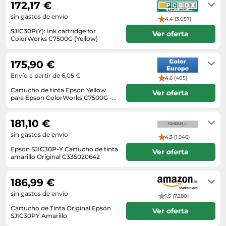
172,17 €
sin gastos de envío
4,4 (3.057)
SJIC30P(Y): Ink cartridge for
Ver oferta
ColorWorks C7500G (Yellow)
Envíos 24h-48h
175,90 €
Envío a partir de 6,05 €
4,6 (405)
Cartucho de tinta Epson Yellow
Ver oferta
para Epson ColorWorks C7500G -
Brillante
Dentro de 3 días hábile
181,10 €
sin gastos de envío
4,3 (1.946)
Epson SJIC30P-Y Cartucho de tinta
Ver oferta
amarillo Original C33S020642
Disponibile in 2-4 giorni
186,99 €
sin gastos de envío
1,5 (7.280)
Cartucho de Tinta Original Epson
Ver oferta
SJIC30PY Amarillo
En stock