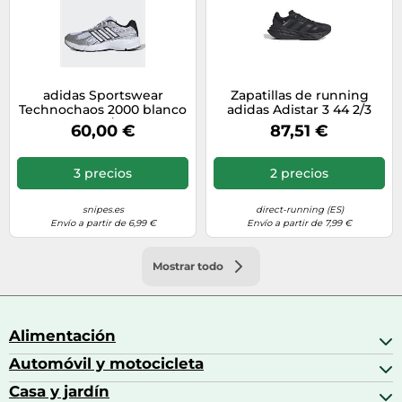
adidas Sportswear
Zapatillas de running
Technochaos 2000 blanco
adidas Adistar 3 44 2/3
43 1/3
Male
60,00 €
87,51 €
3 precios
2 precios
snipes.es
direct-running (ES)
Envío a partir de 6,99 €
Envío a partir de 7,99 €
Mostrar todo
Alimentación
Automóvil y motocicleta
Bebidas
Bebidas espirituosas
Casa y jardín
Accesorios para coche