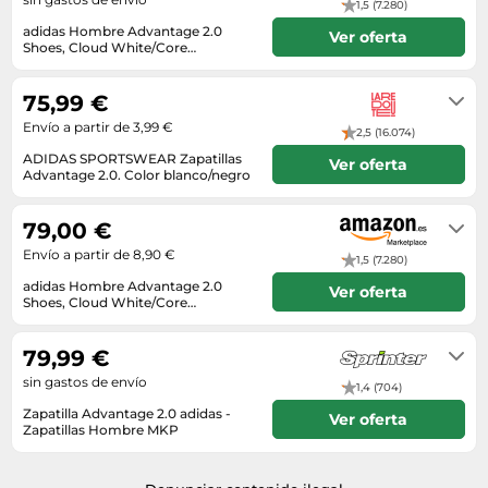
1,5 (7.280)
adidas Hombre Advantage 2.0
Ver oferta
Shoes, Cloud White/Core
Black/Legend Ink, 40 EU
En stock
75,99 €
Envío a partir de 3,99 €
2,5 (16.074)
ADIDAS SPORTSWEAR Zapatillas
Ver oferta
Advantage 2.0. Color blanco/negro
Entrega en 4 - 9 días laborables
79,00 €
Envío a partir de 8,90 €
1,5 (7.280)
adidas Hombre Advantage 2.0
Ver oferta
Shoes, Cloud White/Core
Black/Legend Ink, 40 EU
En stock
79,99 €
sin gastos de envío
1,4 (704)
Zapatilla Advantage 2.0 adidas -
Ver oferta
Zapatillas Hombre MKP
2-3 días laborables