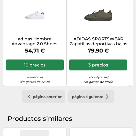
adidas Hombre
ADIDAS SPORTSWEAR
Advantage 2.0 Shoes,
Zapatillas deportivas bajas
Cloud White/Core
'Advantage 2.0' verde
54,71 €
79,90 €
Black/Green, 40 2/3 EU
oscuro 49-49,5 verde
W
oscuro
10 precios
3 precios
amazon.es
aboutyou.es/
sin gastos de envío
sin gastos de envío
página anterior
página siguiente
Productos similares