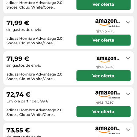
Lavavajillas y lavaplatos
Playmobil
adidas Hombre Advantage 2.0
Ver oferta
Relojes
Ropa deportiva y outdoor
Shoes, Cloud White/Core
Perfumes de mujer
Media
Vehículos a escala
Black/Legend Ink, 40 EU
Envío en 2 a 3 días
Relojes de pulsera
Tiendas de campaña
Perfumes unisex
Microondas
71,99 €
Sneakers
Zapatillas de tenis
Placer y anticoncepción
Monitores y pantallas ordenador
sin gastos de envío
1,5 (7.280)
Tejer y crochet
Zapatillas deportivas
Productos de higiene corporal
Máquinas de afeitar
adidas Hombre Advantage 2.0
Ver oferta
Zapatillas de atletismo
Shoes, Cloud White/Core
Productos para baño y ducha
Móviles
Black/Legend Ink, 40 EU
En stock
Zapatillas de baloncesto
Protectores solares
Ordenadores portátiles
71,99 €
Zapatos
Sets de belleza
sin gastos de envío
Placas de cocina
1,5 (7.280)
Zapatos de invierno
adidas Hombre Advantage 2.0
Tensiómetros
Ver oferta
Radios
Shoes, Cloud White/Core
Zapatos mujer
Black/Legend Ink, 40 EU
Termómetros clínicos
En stock. Envío exprés disponible
Secadoras
con Amazon Premium.
72,74 €
Tratamientos faciales
Sonido y alta fidelidad
Envío a partir de 5,99 €
1,5 (7.280)
TV, vídeo y DVD
adidas Hombre Advantage 2.0
Ver oferta
Tablets
Shoes, Cloud White/Core
Black/Legend Ink, 40 EU
Envío en 12 a 13 días
Telecomunicaciones
73,55 €
Televisores
sin gastos de envío